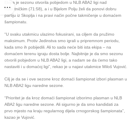
Ekipa je sezonu otvorila pobjedom u NLB ABA2 ligi nad
Rabotničkim (71:58), a i u Bijelom Polju želi da ponovi dobru
partiju iz Skoplja i na pravi način počne takmičenje u domaćem
šampionatu.
“U svaku utakmicu ulazimo fokusirani, sa ciljem da pružimo
maksimum. Protiv Jedinstva smo igrali u pripremnom periodu,
kada smo ih pobijedili. Ali to sada neće biti ista ekipa – na
domaćem terenu igraju dosta bolje. Najbitnije je da smo sezonu
otvorili pobjedom u NLB ABA2 ligi, a nadam se da ćemo tako
nastaviti i u domaćoj ligi”, rekao je u najavi utakmice Miloš Vujović.
Cilj je da se i ove sezone kroz domaći šampionat izbori plasman u
NLB ABA2 ligu naredne sezone.
“Prioritet je da kroz domaći šampionat izborimo plasman u NLB
ABA2 ligu naredne sezone. Ali sigurno je da smo kandidati za
prvo mjesto na kraju regularnog dijela crnogorskog šampionata”,
kazao je Vujović.