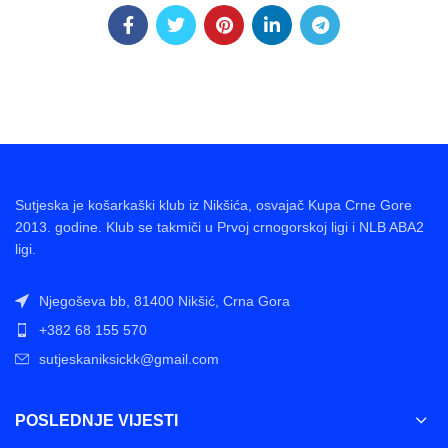
Sutjeska je košarkaški klub iz Nikšića, osvajač Kupa Crne Gore
2013. godine. Klub se takmiči u Prvoj crnogorskoj ligi i NLB ABA2
ligi.
Njegoševa bb, 81400 Nikšić, Crna Gora
+382 68 155 570
sutjeskaniksickk@gmail.com
POSLEDNJE VIJESTI