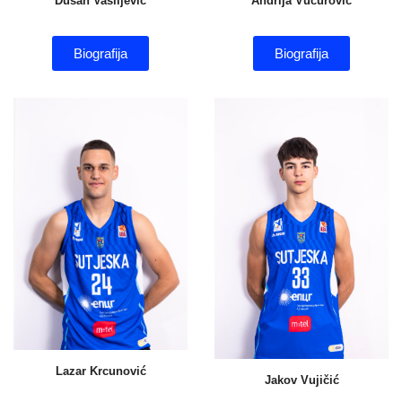
Dušan Vasiljević
Andrija Vučurović
Biografija
Biografija
Lazar Krcunović
Jakov Vujičić