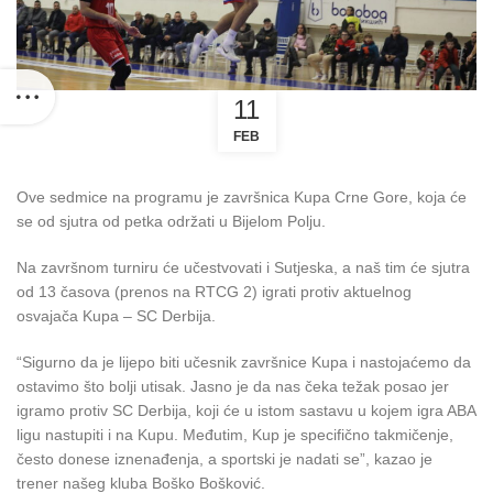
11
FEB
Ove sedmice na programu je završnica Kupa Crne Gore, koja će
se od sjutra od petka održati u Bijelom Polju.
Na završnom turniru će učestvovati i Sutjeska, a naš tim će sjutra
od 13 časova (prenos na RTCG 2) igrati protiv aktuelnog
osvajača Kupa – SC Derbija.
“Sigurno da je lijepo biti učesnik završnice Kupa i nastojaćemo da
ostavimo što bolji utisak. Jasno je da nas čeka težak posao jer
igramo protiv SC Derbija, koji će u istom sastavu u kojem igra ABA
ligu nastupiti i na Kupu. Međutim, Kup je specifično takmičenje,
često donese iznenađenja, a sportski je nadati se”, kazao je
trener našeg kluba Boško Bošković.