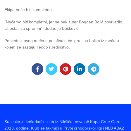
Ekipa neće biti kompletna.
“Nećemo biti kompletni, jer se bek šuter Bogdan Bojić povrijedio,
ali ostali su spremni”, dodao je Bošković.
Pobjednik ovog meča u polufinalu će igrati sa boljim iz meča u
kojem se sastaju Teodo i Jedinstvo.
Sutjeska je košarkaški klub iz Nikšića, osvajač Kupa Crne Gore
2013. godine. Klub se takmiči u Prvoj crnogorskoj ligi i NLB ABA2