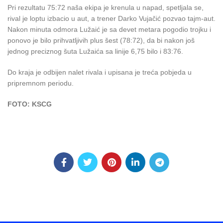
Pri rezultatu 75:72 naša ekipa je krenula u napad, spetljala se,
rival je loptu izbacio u aut, a trener Darko Vujačić pozvao tajm-aut.
Nakon minuta odmora Lužaić je sa devet metara pogodio trojku i
ponovo je bilo prihvatljivih plus šest (78:72), da bi nakon još
jednog preciznog šuta Lužaića sa linije 6,75 bilo i 83:76.
Do kraja je odbijen nalet rivala i upisana je treća pobjeda u
pripremnom periodu.
FOTO: KSCG