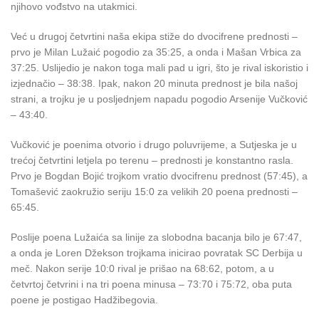
njihovo vođstvo na utakmici.
Već u drugoj četvrtini naša ekipa stiže do dvocifrene prednosti –
prvo je Milan Lužaić pogodio za 35:25, a onda i Mašan Vrbica za
37:25. Uslijedio je nakon toga mali pad u igri, što je rival iskoristio i
izjednačio – 38:38. Ipak, nakon 20 minuta prednost je bila našoj
strani, a trojku je u posljednjem napadu pogodio Arsenije Vučković
– 43:40.
Vučković je poenima otvorio i drugo poluvrijeme, a Sutjeska je u
trećoj četvrtini letjela po terenu – prednosti je konstantno rasla.
Prvo je Bogdan Bojić trojkom vratio dvocifrenu prednost (57:45), a
Tomašević zaokružio seriju 15:0 za velikih 20 poena prednosti –
65:45.
Poslije poena Lužaića sa linije za slobodna bacanja bilo je 67:47,
a onda je Loren Džekson trojkama inicirao povratak SC Derbija u
meč. Nakon serije 10:0 rival je prišao na 68:62, potom, a u
četvrtoj četvrini i na tri poena minusa – 73:70 i 75:72, oba puta
poene je postigao Hadžibegovia.