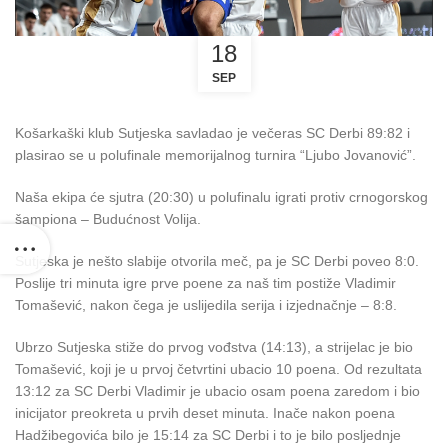
18
SEP
Košarkaški klub Sutjeska savladao je večeras SC Derbi 89:82 i
plasirao se u polufinale memorijalnog turnira “Ljubo Jovanović”.
Naša ekipa će sjutra (20:30) u polufinalu igrati protiv crnogorskog
šampiona – Budućnost Volija.
Sutjeska je nešto slabije otvorila meč, pa je SC Derbi poveo 8:0.
Poslije tri minuta igre prve poene za naš tim postiže Vladimir
Tomašević, nakon čega je uslijedila serija i izjednačnje – 8:8.
Ubrzo Sutjeska stiže do prvog vođstva (14:13), a strijelac je bio
Tomašević, koji je u prvoj četvrtini ubacio 10 poena. Od rezultata
13:12 za SC Derbi Vladimir je ubacio osam poena zaredom i bio
inicijator preokreta u prvih deset minuta. Inače nakon poena
Hadžibegovića bilo je 15:14 za SC Derbi i to je bilo posljednje