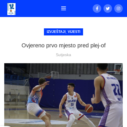
,
IZVJEŠTAJI
VIJESTI
Ovjereno prvo mjesto pred plej-of
Sutjeska