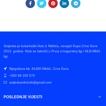
Sutjeska je košarkaški klub iz Nikšića, osvajač Kupa Crne Gore
2013. godine. Klub se takmiči u Prvoj crnogorskoj ligi i NLB ABA2
ligi.
Njegoševa bb, 81400 Nikšić, Crna Gora
+382 68 155 570
sutjeskaniksickk@gmail.com
POSLEDNJE VIJESTI