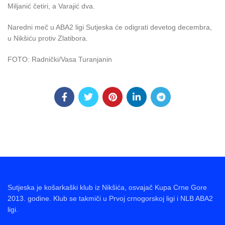
Miljanić četiri, a Varajić dva.
Naredni meč u ABA2 ligi Sutjeska će odigrati devetog decembra,
u Nikšiću protiv Zlatibora.
FOTO: Radnički/Vasa Turanjanin
Sutjeska je košarkaški klub iz Nikšića, osvajač Kupa Crne Gore
2013. godine. Klub se takmiči u Prvoj crnogorskoj ligi i NLB ABA2
ligi.