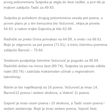
prvog poluvremena Sutjeska je stigla do šest razlike, a prvi dio je
trojkom zaključio Tadić za 49:43.
Sutjeska je početkom drugog poluvremena vezala pet poena, u
prvom planu je u tim trenucima bio Vučurović, ekipa je povela
54:43, a nakon trojke Gajovića je bilo 62:48.
Radnički se preko Grina primakao na 64:58, a onda i na 66:61.
Bojić je odgovorio sa pet poena (71:61), a treću četvrtinu poenima
zaključio Barović – 75:64.
Sredinom posljednje četvrtine Vučurović je pogodio za 80:69,
Radnički došao na minus šest (80:74), Sutjeska sa penala odbila
nalet (83:74) i zadržala maksimalan učinak u regionalnom
takmičenju.
Martin je bio najefikasniji sa 16 poena. Vučurović je imao 14,
Barović12 poena i sedam skokova, a Vulević 11 poena.
Gajović je imao osam poena i 10 skokova, a Tadić osam poena i
sedam asistencija. Bojić je imao sedam poena, Vujović šest,