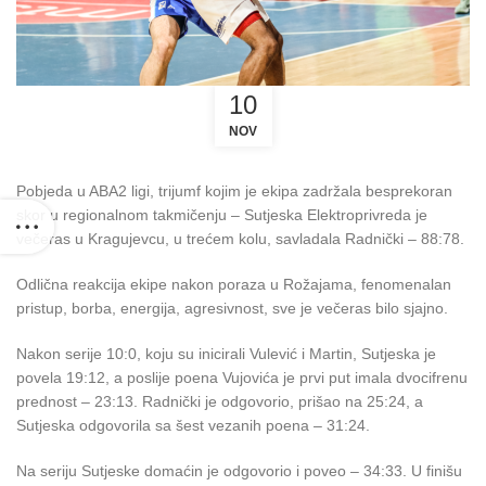
10
NOV
Pobjeda u ABA2 ligi, trijumf kojim je ekipa zadržala besprekoran
skor u regionalnom takmičenju – Sutjeska Elektroprivreda je
večeras u Kragujevcu, u trećem kolu, savladala Radnički – 88:78.
Odlična reakcija ekipe nakon poraza u Rožajama, fenomenalan
pristup, borba, energija, agresivnost, sve je večeras bilo sjajno.
Nakon serije 10:0, koju su inicirali Vulević i Martin, Sutjeska je
povela 19:12, a poslije poena Vujovića je prvi put imala dvocifrenu
prednost – 23:13. Radnički je odgovorio, prišao na 25:24, a
Sutjeska odgovorila sa šest vezanih poena – 31:24.
Na seriju Sutjeske domaćin je odgovorio i poveo – 34:33. U finišu