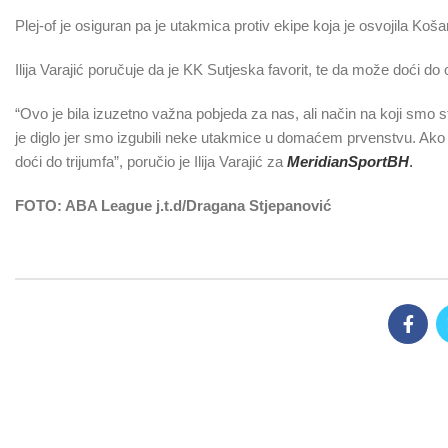
Plej-of je osiguran pa je utakmica protiv ekipe koja je osvojila Koša
Ilija Varajić poručuje da je KK Sutjeska favorit, te da može doći 
“Ovo je bila izuzetno važna pobjeda za nas, ali način na koji smo stigl
je diglo jer smo izgubili neke utakmice u domaćem prvenstvu. Ako 
doći do trijumfa”, poručio je Ilija Varajić za
MeridianSportBH
.
FOTO: ABA League j.t.d/Dragana Stjepanović