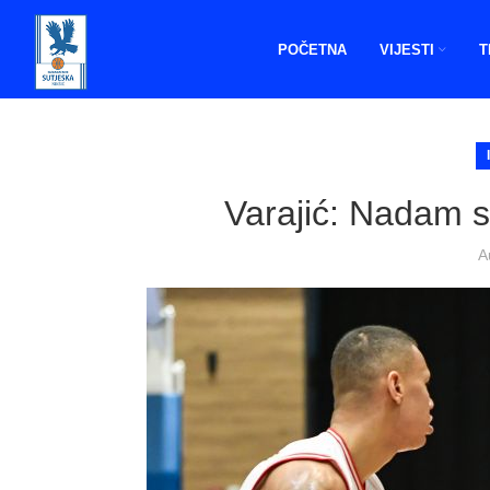
POČETNA
VIJESTI
T
Varajić: Nadam se
A