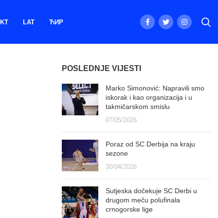
KT
LAT
ЋИР
POSLEDNJE VIJESTI
Marko Simonović: Napravili smo
iskorak i kao organizacija i u
takmičarskom smislu
07/05/2026
Poraz od SC Derbija na kraju
sezone
30/04/2026
Sutjeska dočekuje SC Derbi u
drugom meču polufinala
crnogorske lige