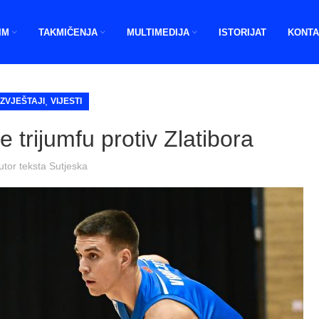
IM
TAKMIČENJA
MULTIMEDIJA
ISTORIJAT
KONTA
,
IZVJEŠTAJI
VIJESTI
 trijumfu protiv Zlatibora
utor teksta
Sutjeska