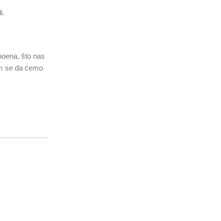
i.
 poena, što nas
dam se da ćemo