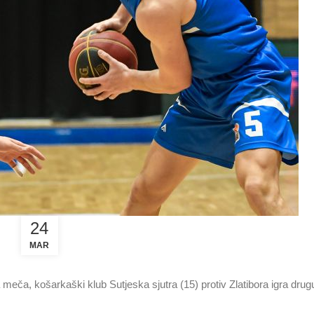
24
MAR
eča, košarkaški klub Sutjeska sjutra (15) protiv Zlatibora igra dru