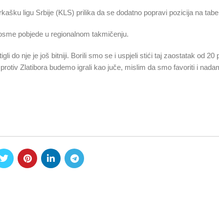
rkašku ligu Srbije (KLS) prilika da se dodatno popravi pozicija na tabel
do osme pobjede u regionalnom takmičenju.
i do nje je još bitniji. Borili smo se i uspjeli stići taj zaostatak od 20
protiv Zlatibora budemo igrali kao juče, mislim da smo favoriti i na