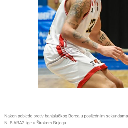
Nakon pobjede protiv banjalučkog Borca u posljednjim sekundama m
NLB ABA2 lige u Širokom Brijegu.