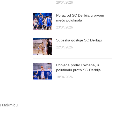
29/04/2026
Poraz od SC Derbija u prvom
meču polufinala
23/04/2026
Sutjeska gostuje SC Derbiju
22/04/2026
Pobjeda protiv Lovćena, u
polufinalu protiv SC Derbija
18/04/2026
gu utakmicu