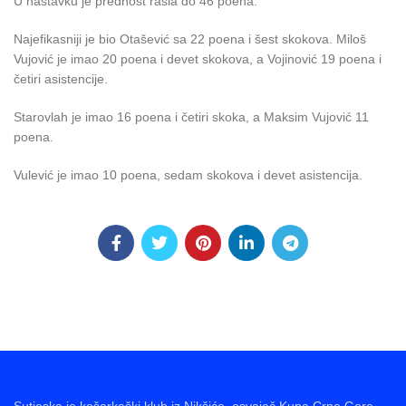
U nastavku je prednost rasla do 46 poena.
Najefikasniji je bio Otašević sa 22 poena i šest skokova. Miloš
Vujović je imao 20 poena i devet skokova, a Vojinović 19 poena i
četiri asistencije.
Starovlah je imao 16 poena i četiri skoka, a Maksim Vujović 11
poena.
Vulević je imao 10 poena, sedam skokova i devet asistencija.
Sutjeska je košarkaški klub iz Nikšića, osvajač Kupa Crne Gore