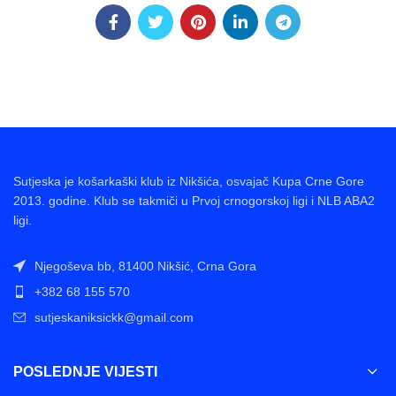
Sutjeska je košarkaški klub iz Nikšića, osvajač Kupa Crne Gore
2013. godine. Klub se takmiči u Prvoj crnogorskoj ligi i NLB ABA2
ligi.
Njegoševa bb, 81400 Nikšić, Crna Gora
+382 68 155 570
sutjeskaniksickk@gmail.com
POSLEDNJE VIJESTI