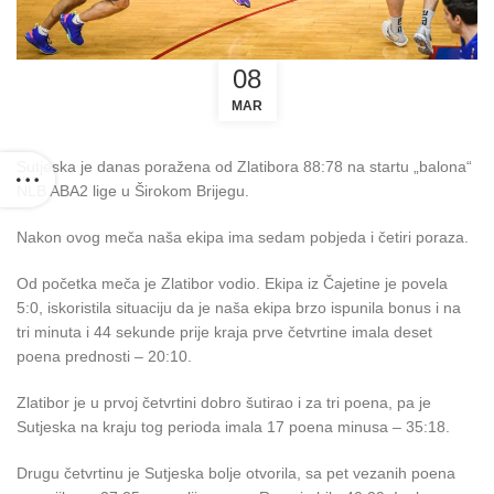
08
MAR
Sutjeska je danas poražena od Zlatibora 88:78 na startu „balona“
NLB ABA2 lige u Širokom Brijegu.
Nakon ovog meča naša ekipa ima sedam pobjeda i četiri poraza.
Od početka meča je Zlatibor vodio. Ekipa iz Čajetine je povela
5:0, iskoristila situaciju da je naša ekipa brzo ispunila bonus i na
tri minuta i 44 sekunde prije kraja prve četvrtine imala deset
poena prednosti – 20:10.
Zlatibor je u prvoj četvrtini dobro šutirao i za tri poena, pa je
Sutjeska na kraju tog perioda imala 17 poena minusa – 35:18.
Drugu četvrtinu je Sutjeska bolje otvorila, sa pet vezanih poena