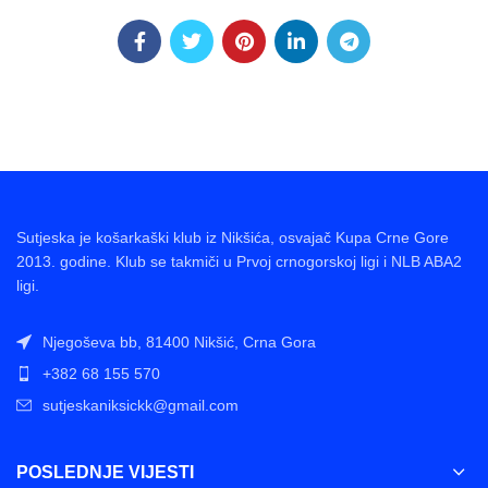
Sutjeska je košarkaški klub iz Nikšića, osvajač Kupa Crne Gore
2013. godine. Klub se takmiči u Prvoj crnogorskoj ligi i NLB ABA2
ligi.
Njegoševa bb, 81400 Nikšić, Crna Gora
+382 68 155 570
sutjeskaniksickk@gmail.com
POSLEDNJE VIJESTI