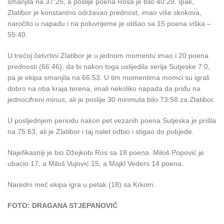
smanjila na 37:25, a poslije poena Rosa je bilo 40:29. Ipak,
Zlatibor je konstantno održavao prednost, imao više skokova,
naročito u napadu i na poluvrijeme je otišao sa 15 poena viška –
55:40.
U trećoj četvrtini Zlatibor je u jednom momentu imao i 20 poena
prednosti (66:46), da bi nakon toga uslijedila serija Sutjeske 7:0,
pa je ekipa smanjila na 66:53. U tim momentima momci su igrali
dobro na oba kraja terena, imali nekoliko napada da priđu na
jednocifreni minus, ali je poslije 30 minmuta bilo 73:58 za Zlatibor.
U posljednjem periodu nakon pet vezanih poena Sutjeska je prišla
na 75:63, ali je Zlatibor i taj nalet odbio i stigao do pobjede.
Najefikasniji je bio Džejkobi Ros sa 18 poena. Miloš Popović je
ubacio 17, a Miloš Vujović 15, a Majkl Veders 14 poena.
Naredni meč ekipa igra u petak (18) sa Krkom.
FOTO: DRAGANA STJEPANOVIĆ