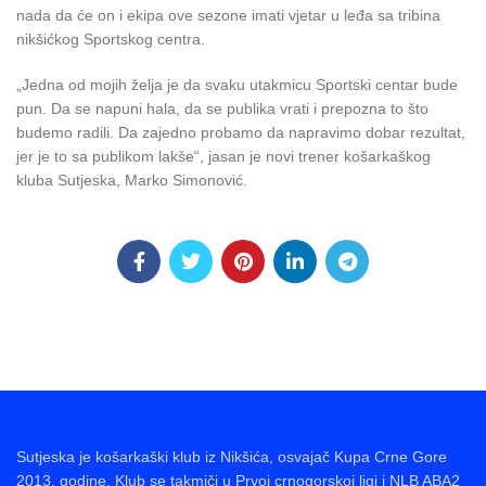
nada da će on i ekipa ove sezone imati vjetar u leđa sa tribina
nikšićkog Sportskog centra.
„Jedna od mojih želja je da svaku utakmicu Sportski centar bude
pun. Da se napuni hala, da se publika vrati i prepozna to što
budemo radili. Da zajedno probamo da napravimo dobar rezultat,
jer je to sa publikom lakše“, jasan je novi trener košarkaškog
kluba Sutjeska, Marko Simonović.
Sutjeska je košarkaški klub iz Nikšića, osvajač Kupa Crne Gore
2013. godine. Klub se takmiči u Prvoj crnogorskoj ligi i NLB ABA2