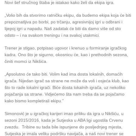
Novi šef stručnog štaba je istakao kako želi da ekipa igra.
„Volio bih da stvorimo ratničku ekipu, da budemo ekipa koja će biti
prepoznatljiva po borbi, po trčanju, agresivnijoj igri u odbrani i
lijepoj igri u napadu. Naš zadatak će biti da damo više od sto
odsto – i na svakom treningu i na svakoj utakmici.
Trener je stigao, potpisao ugovor i krenuo u formiranje igračkog
kadra. Ono što je sigurno, okosnicu će, kao i prethodnih sezona,
činiti momci iz Nikšića.
„Apsolutno će tako biti. Volim kad ima dosta lokalnih, domaćih
igrača. Nijedan igrač sa strane ne može da voli i osjeća klub, kao
što to rade lokalni igrači. Biće dosta lokalnih igrača, uz nekoliko
pojačanja sa strane. Vidjećemo šta nam treba da se pojačamo
kako bismo kompletirali ekipu.”
Simonović je u igračkoj karijeri imao priliku da igra u Nikšiću, u
sezoni 2015/2016, kada je Sutjeska u ABA ligi ugostila Crvenu
zvezdu. Tribine su tada bile ispunjene do posljednjeg mjesta,
Sutjeska je imala veliku podršku navijača, a naš novi trener se