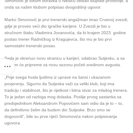
Simonović je tokom boravka u Nikšiću obišao klupske prostorije, a
onda sa našim klubom potpisao dvogodišnji ugovor.
Marko Simonović je prvi trenerski angažman imao Crvenoj zvezdi,
gdje je proveo veći dio igračke karijere. U Zvezdi je bio u
stručnom štabu Vladimira Jovanovića, da bi krajem 2023. godine
postao trener Radničkog iz Kragujevca, što mu je bio prvi
samostalni trenerski posao.
Sada je okrenuo novu stranicu u karijeri, odabrao Sutjesku, a sa
ekipom će pripreme za novu sezonu početi sredinom avgusta.
„Prije svega hvala ljudima iz uprave na šansi i ukazanom
povjerenju. Sigurno da Sutjeska važi za veliki klub, koji ima
tradiciju i stabilnost, što je rijetkost i bitna stvar za mladog trenera.
To je jedan od razloga mog dolaska. Poslije prvog sastanka sa
predsjednikom Aleksandrom Popovićem sam vidio da je to – to,
da definitivno želim da budem dio Sutjeske. Brzo smo se
dogovorili“, bile su prve riječi Simonovića nakon potpisivanja
ugovora.