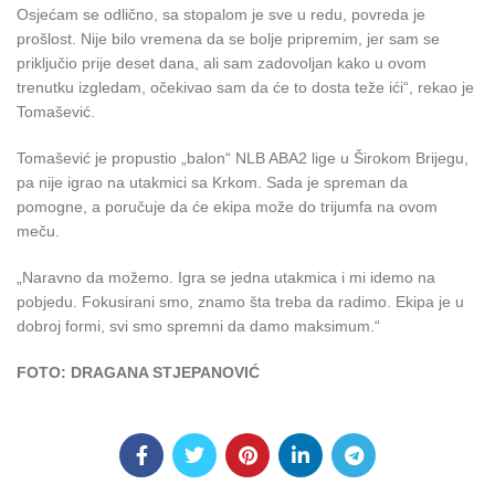
Osjećam se odlično, sa stopalom je sve u redu, povreda je
prošlost. Nije bilo vremena da se bolje pripremim, jer sam se
priključio prije deset dana, ali sam zadovoljan kako u ovom
trenutku izgledam, očekivao sam da će to dosta teže ići“, rekao je
Tomašević.
Tomašević je propustio „balon“ NLB ABA2 lige u Širokom Brijegu,
pa nije igrao na utakmici sa Krkom. Sada je spreman da
pomogne, a poručuje da će ekipa može do trijumfa na ovom
meču.
„Naravno da možemo. Igra se jedna utakmica i mi idemo na
pobjedu. Fokusirani smo, znamo šta treba da radimo. Ekipa je u
dobroj formi, svi smo spremni da damo maksimum.“
FOTO: DRAGANA STJEPANOVIĆ