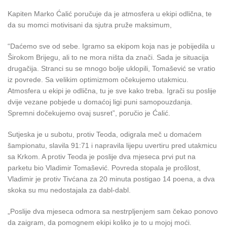
Kapiten Marko Ćalić poručuje da je atmosfera u ekipi odlična, te
da su momci motivisani da sjutra pruže maksimum,
“Daćemo sve od sebe. Igramo sa ekipom koja nas je pobijedila u
Širokom Brijegu, ali to ne mora ništa da znači. Sada je situacija
drugačija. Stranci su se mnogo bolje uklopili, Tomašević se vratio
iz povrede. Sa velikim optimizmom očekujemo utakmicu.
Atmosfera u ekipi je odlična, tu je sve kako treba. Igrači su poslije
dvije vezane pobjede u domaćoj ligi puni samopouzdanja.
Spremni dočekujemo ovaj susret”, poručio je Ćalić.
Sutjeska je u subotu, protiv Teoda, odigrala meč u domaćem
šampionatu, slavila 91:71 i napravila lijepu uvertiru pred utakmicu
sa Krkom. A protiv Teoda je poslije dva mjeseca prvi put na
parketu bio Vladimir Tomašević. Povreda stopala je prošlost,
Vladimir je protiv Tivćana za 20 minuta postigao 14 poena, a dva
skoka su mu nedostajala za dabl-dabl.
„Poslije dva mjeseca odmora sa nestrpljenjem sam čekao ponovo
da zaigram, da pomognem ekipi koliko je to u mojoj moći.