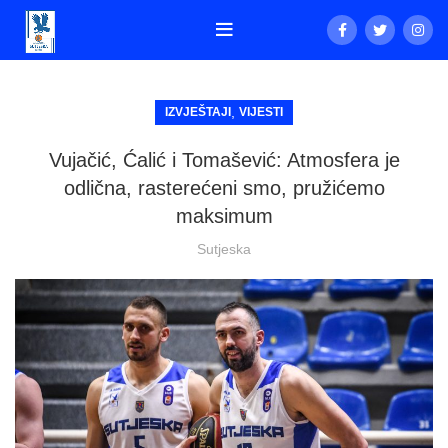
,
IZVJEŠTAJI
VIJESTI
Vujačić, Ćalić i Tomašević: Atmosfera je
odlična, rasterećeni smo, pružićemo
maksimum
Sutjeska