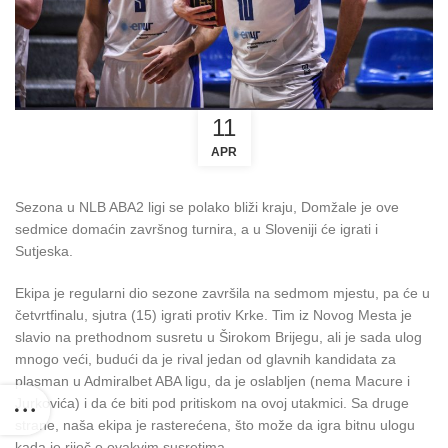
11
APR
Sezona u NLB ABA2 ligi se polako bliži kraju, Domžale je ove
sedmice domaćin završnog turnira, a u Sloveniji će igrati i
Sutjeska.
Ekipa je regularni dio sezone završila na sedmom mjestu, pa će u
četvrtfinalu, sjutra (15) igrati protiv Krke. Tim iz Novog Mesta je
slavio na prethodnom susretu u Širokom Brijegu, ali je sada ulog
mnogo veći, budući da je rival jedan od glavnih kandidata za
plasman u Admiralbet ABA ligu, da je oslabljen (nema Macure i
Jurkovića) i da će biti pod pritiskom na ovoj utakmici. Sa druge
strane, naša ekipa je rasterećena, što može da igra bitnu ulogu
kada je riječ o ovakvim susretima.