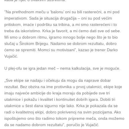
“Na prethodnom meču u ‘balonu’ oni su bili rasterećni, a mi pod
imperativom. Sada je situacija drugačija – oni su pod većim
pritiskom, imaće i podršku sa tribina, a mi smo rasterećeni i to
treba da iskoristimo. Krka je favorit, a mi ćemo dati sve od sebe.
Mi smo u dobrom ritmu, igramo mnogo bolje nego što je to bio
slučaj u Širokom Brijegu. Nadamo se dobrom rezultatu, dobro
ćemo se spremiti. Momci su motivisani”, kazao je trener Darko
Vujačić.
U plej-ofu se igra jedan meč – nema kalkulacija, sve je moguće.
„Sve ekipe se nadaju i očekuju da mogu da naprave dobar
rezultat. Bez obzira na ime protivnika u prvoj utakmici, ekipe koje
imaju najveće ambicije do kraja moraju da pobijede sve tri
utakmice i pokažu i kvalitet i kontinuitet dobrih igara. Dobiti tri
utakmice u šest dana sigurno nije lako. Krka je pokazala da se
radi o kvalitetnoj ekipi, dobro pokrivenoj na svim pozicijama. Ako
ispoštujemo ono što radimo tokom pripreme meča, onda možemo
da se nadamo dobrom rezultatu“, poručio je Vujačić.