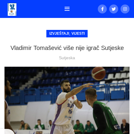
,
IZVJEŠTAJI
VIJESTI
Vladimir Tomašević više nije igrač Sutjeske
Sutjeska