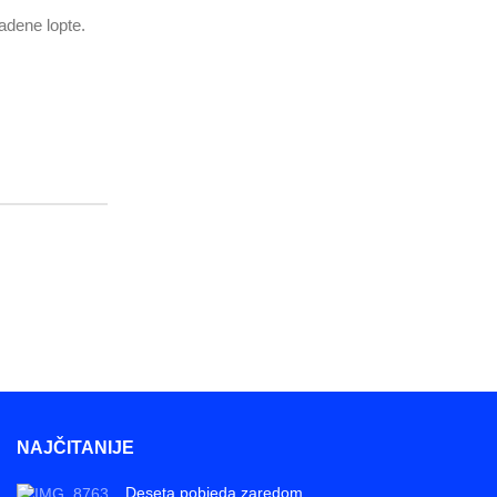
adene lopte.
NAJČITANIJE
Deseta pobjeda zaredom