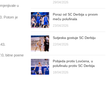
29/04/2026
mjenjivale u
Poraz od SC Derbija u prvom
20. Potom je
meču polufinala
23/04/2026
Sutjeska gostuje SC Derbiju
:43.
22/04/2026
7:0, bitne poene
Pobjeda protiv Lovćena, u
polufinalu protiv SC Derbija
18/04/2026