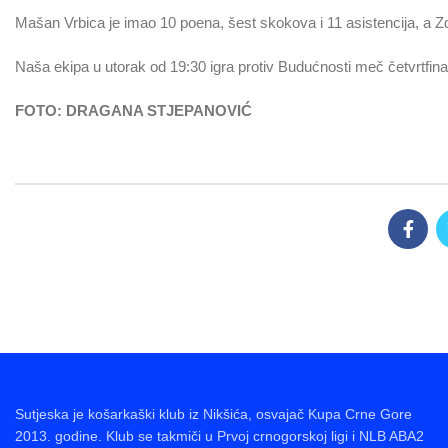
Mašan Vrbica je imao 10 poena, šest skokova i 11 asistencija, a Z
Naša ekipa u utorak od 19:30 igra protiv Budućnosti meč četvrtfin
FOTO: DRAGANA STJEPANOVIĆ
Sutjeska je košarkaški klub iz Nikšića, osvajač Kupa Crne Gore
2013. godine. Klub se takmiči u Prvoj crnogorskoj ligi i NLB ABA2