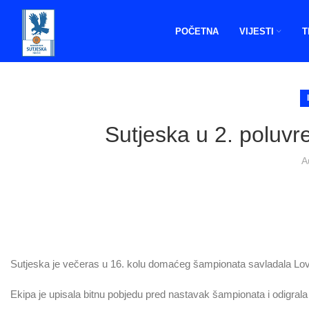
POČETNA
VIJESTI
T
Sutjeska u 2. poluv
A
Sutjeska je večeras u 16. kolu domaćeg šampionata savladala Lovć
Ekipa je upisala bitnu pobjedu pred nastavak šampionata i odigra