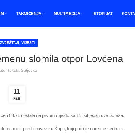
IM
TAKMIČENJA
MULTIMEDIJA
ISTORIJAT
KONTA
,
IZVJEŠTAJI
VIJESTI
remenu slomila otpor Lovćena
utor teksta
Sutjeska
11
FEB
en 88:71 i ostala na prvom mjestu sa 11 pobjeda i dva poraza.
la dobar meč pred obaveze u Kupu, koji počinje naredne sedmice.