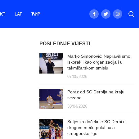
KT
LAT
ЋИР
POSLEDNJE VIJESTI
Marko Simonović: Napravili smo
iskorak i kao organizacija i u
takmičarskom smislu
07/05/2026
Poraz od SC Derbija na kraju
sezone
30/04/2026
Sutjeska dočekuje SC Derbi u
drugom meču polufinala
crnogorske lige