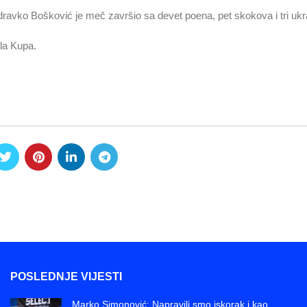
dravko Bošković je meč završio sa devet poena, pet skokova i tri ukr
ala Kupa.
POSLEDNJE VIJESTI
Marko Simonović: Napravili smo iskorak i kao