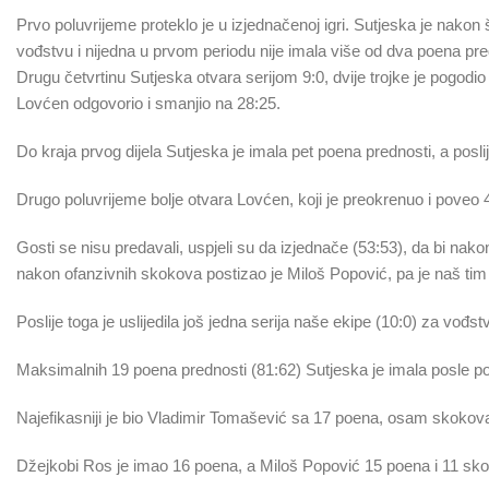
Prvo poluvrijeme proteklo je u izjednačenoj igri. Sutjeska je nako
vođstvu i nijedna u prvom periodu nije imala više od dva poena pre
Drugu četvrtinu Sutjeska otvara serijom 9:0, dvije trojke je pogodio 
Lovćen odgovorio i smanjio na 28:25.
Do kraja prvog dijela Sutjeska je imala pet poena prednosti, a poslij
Drugo poluvrijeme bolje otvara Lovćen, koji je preokrenuo i poveo 
Gosti se nisu predavali, uspjeli su da izjednače (53:53), da bi nako
nakon ofanzivnih skokova postizao je Miloš Popović, pa je naš tim
Poslije toga je uslijedila još jedna serija naše ekipe (10:0) za vođ
Maksimalnih 19 poena prednosti (81:62) Sutjeska je imala posle 
Najefikasniji je bio Vladimir Tomašević sa 17 poena, osam skokova i
Džejkobi Ros je imao 16 poena, a Miloš Popović 15 poena i 11 sko