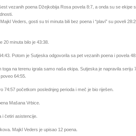
n šest vezanih poena Džejkobija Rosa povela 8:7, a onda su se ekipe s
dnosti.
Majkl Veders, gosti su tri minuta bili bez poena i “plavi” su poveli 28:
e 20 minuta bilo je 43:38.
44:43. Potom je Sutjeska odgovorila sa pet vezanih poena i povela 48
n toga na terenu igrala samo naša ekipa. Sutjeska je napravila seriju 
 poveo 64:55.
stvo 74:57 početkom poslednjeg perioda i meč je bio riješen.
poena Mašana Vrbice.
 četiri asistencije.
kova. Majkl Veders je upisao 12 poena.