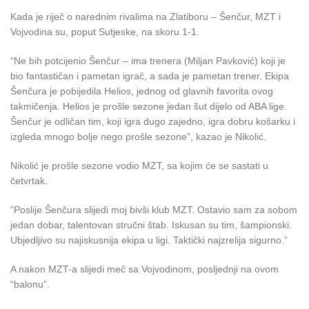
Kada je riječ o narednim rivalima na Zlatiboru – Šenčur, MZT i
Vojvodina su, poput Sutjeske, na skoru 1-1.
“Ne bih potcijenio Šenčur – ima trenera (Miljan Pavković) koji je
bio fantastičan i pametan igrač, a sada je pametan trener. Ekipa
Šenčura je pobijedila Helios, jednog od glavnih favorita ovog
takmičenja. Helios je prošle sezone jedan šut dijelo od ABA lige.
Šenčur je odličan tim, koji igra dugo zajedno, igra dobru košarku i
izgleda mnogo bolje nego prošle sezone”, kazao je Nikolić.
Nikolić je prošle sezone vodio MZT, sa kojim će se sastati u
četvrtak.
“Poslije Šenčura slijedi moj bivši klub MZT. Ostavio sam za sobom
jedan dobar, talentovan stručni štab. Iskusan su tim, šampionski.
Ubjedljivo su najiskusnija ekipa u ligi. Taktički najzrelija sigurno.”
A nakon MZT-a slijedi meč sa Vojvodinom, posljednji na ovom
“balonu”.