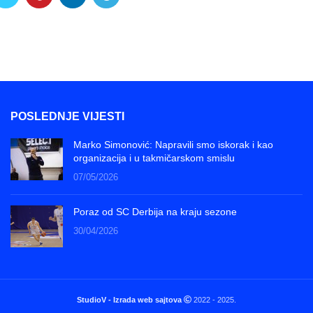
POSLEDNJE VIJESTI
Marko Simonović: Napravili smo iskorak i kao
organizacija i u takmičarskom smislu
07/05/2026
Poraz od SC Derbija na kraju sezone
30/04/2026
StudioV - Izrada web sajtova
2022 - 2025.