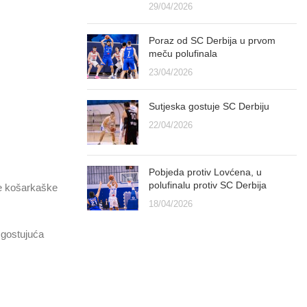
29/04/2026
Poraz od SC Derbija u prvom
meču polufinala
23/04/2026
Sutjeska gostuje SC Derbiju
22/04/2026
Pobjeda protiv Lovćena, u
polufinalu protiv SC Derbija
ke košarkaške
18/04/2026
 gostujuća