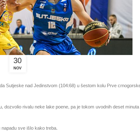
30
NOV
bjeda Sutjeske nad Jedinstvom (104:68) u šestom kolu Prve crnogors
u, dozvolio rivalu neke lake poene, pa je tokom uvodnih deset minuta
 u napadu sve išlo kako treba.