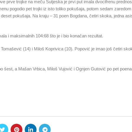
e prve trojke na meču Sutjeska je prvi put imala dvocifrenu prednost
emenu pogodio pet trojki iz isto toliko pokušaja, potom sedam zaredom
iz deset pokušaja. Na kraju – 31 poen Bogdana, četiri skoka, jedna asist
la i maksimalnih 104:68 što je i bio konačan rezultat.
 Tomašević (14) i Miloš Koprivica (10). Popović je imao još četiri sko
o šest, a Mašan Vrbica, Miloš Vujović i Ognjen Gutović po pet poena