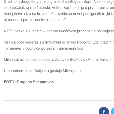
Sredinom druge četvrtine u igru je ušao Bogdan Bojić. Nakon njegov
je to početak sjajne šuterske večeri Bojića koji je u prvom poluvr
trećoj četvrtini, a na kraju meč završio sa devet postignutih trojki 
ukradene lopte za indeks korisnosti 34.
KK Sutjeska je u nastavku samo uvećavala prednost, a na kraju ima
Osim Bojića večeras su dvocifreni bili Miloš Popović (15), Vladimir
Tomašević i Koprivica po sedam uhvaćenih lopti.
Milan Lužaić je ubacio sedam, Zdravko Bošković i Andrej Vulević p
U narednom kolu, Sutjeska gostuje Milenijumu.
FOTO: Dragana Stjepanović