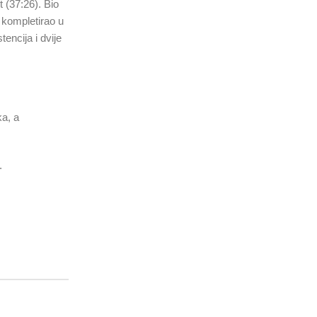
 (37:26). Bio
 kompletirao u
encija i dvije
ka, a
.