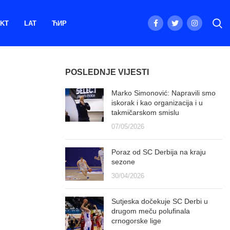
KT
LAT
ЋИР
POSLEDNJE VIJESTI
Marko Simonović: Napravili smo
iskorak i kao organizacija i u
takmičarskom smislu
07/05/2026
Poraz od SC Derbija na kraju
sezone
30/04/2026
Sutjeska dočekuje SC Derbi u
drugom meču polufinala
crnogorske lige