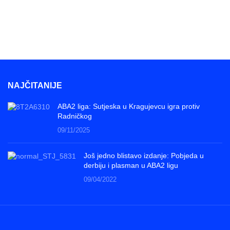
NAJČITANIJE
ABA2 liga: Sutjeska u Kragujevcu igra protiv
Radničkog
09/11/2025
Još jedno blistavo izdanje: Pobjeda u
derbiju i plasman u ABA2 ligu
09/04/2022