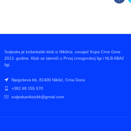
Sutjeska je košarkaški klub iz Nikšića, osvajač Kupa Crne Gore
2013. godine. Klub se takmiči u Prvoj crnogorskoj ligi i NLB ABA2
ligi.
Njegoševa bb, 81400 Nikšić, Crna Gora
+382 68 155 570
sutjeskaniksickk@gmail.com