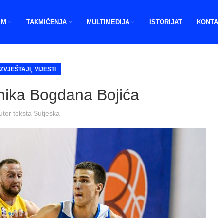
IM
TAKMIČENJA
MULTIMEDIJA
ISTORIJAT
KONTA
,
IZVJEŠTAJI
VIJESTI
inika Bogdana Bojića
utor teksta
Sutjeska