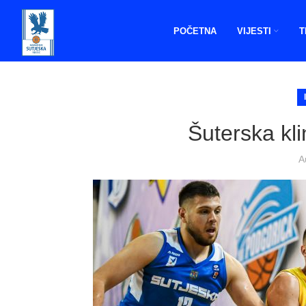
POČETNA
VIJESTI
T
Šuterska kl
A