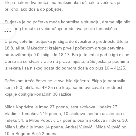
Ekipa nakon dva meča ima maksimalan učinak, a večeras je
prilično lako došla do pobjede.
Sutjeska je od početka meča kontrolisala situaciju, drame nije bilo
nijednog trenutka i večerašnja predstava je bila fantastična.
U prvoj četvrtini Sutjeska je stigla do dvocifrene prednosti. Bilo je
18:8, ali su Makedonci krajem prve i početkom druge četvrtine
napravili seriju 9:0 i stigli do 18:17. Bio je to jedini pad u igri ekipe.
Ubrzo su se stvari vratile na pravo mjesto, a Sutjeska je poenima
iz reketa i sa niskog posta do odmora došla do plus 16 – 41:25.
Početkom treće četvrtine je sve bilo riješeno. Ekipa je napravila
seriju 8:0, otišla na 49:25 i do kraja samo uvećavala prednost,
koja je dostigla konačnih 30 razlike.
Miloš Koprivica je imao 27 poena, šest skokova i indeks 27.
Vladimir Tomašević 19 poena, 10 skokova, sedam asistencija i
indeks 34, a Miloš Popović 17 poena, osam skokova i indeks 30.
Milan Lužaić je imao 14 poena, Andrej Vulević i Miloš Vujović po
10, a Bogdan Bojić 2 poena.