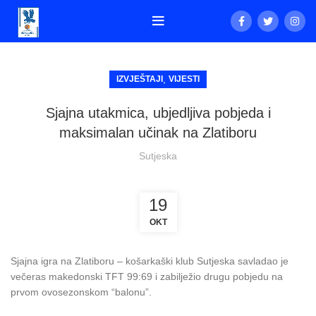
,
IZVJEŠTAJI
VIJESTI
Sjajna utakmica, ubjedljiva pobjeda i
maksimalan učinak na Zlatiboru
Sutjeska
19
OKT
Sjajna igra na Zlatiboru – košarkaški klub Sutjeska savladao je
večeras makedonski TFT 99:69 i zabilježio drugu pobjedu na
prvom ovosezonskom “balonu”.