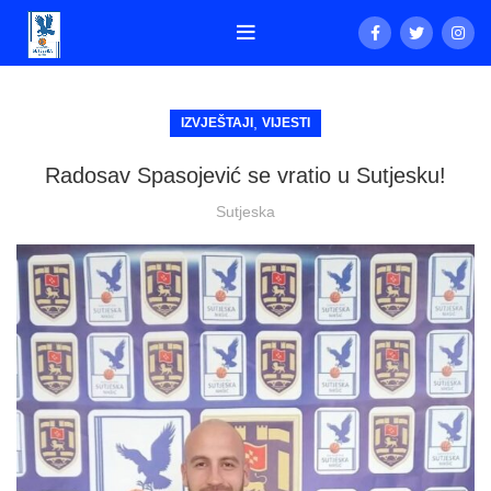
,
IZVJEŠTAJI
VIJESTI
Radosav Spasojević se vratio u Sutjesku!
Sutjeska