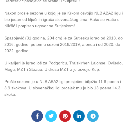
Radosav Spasojević se vratio u Sutjesku!
Nakon prošle sezone u kojoj je sa Krkom osvojio NLB ABA2 ligu i
bio jedan od ključnih igrača slovenačkog tima, Rašo se vratio u
Nikšić i potpisao ugovor sa Sutjeskom!
Spasojević (31 godina, 204 cm) je za Sutjesku igrao od 2013. do
2016. godine, potom u sezoni 2018/2019, a onda i od 2020. do
2022. godine.
U karijeri je igrao još za Podgoricu, Trajskirhen Lajonse, Ovijedo,
Megu, MZT i Steauu. U dresu MZT-a je osvojio Kup.
Prošle sezone je u NLB ABA2 ligi prosječno bilježio 11.8 poena i
3.9 skokova. U slovenačkoj ligi prosjek mu je bio 13 poena i 4.3
skoka.