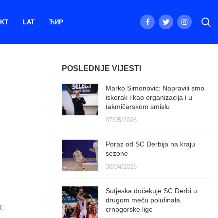
KT
LAT
ЋИР
POSLEDNJE VIJESTI
Marko Simonović: Napravili smo
iskorak i kao organizacija i u
takmičarskom smislu
07/05/2026
Poraz od SC Derbija na kraju
sezone
30/04/2026
Sutjeska dočekuje SC Derbi u
drugom meču polufinala
T.
crnogorske lige