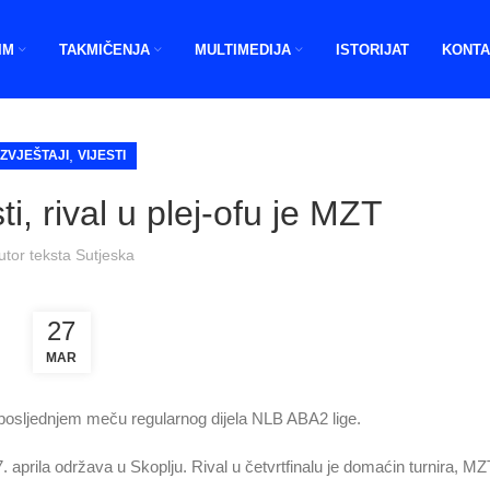
IM
TAKMIČENJA
MULTIMEDIJA
ISTORIJAT
KONTA
,
IZVJEŠTAJI
VIJESTI
i, rival u plej-ofu je MZT
utor teksta
Sutjeska
27
MAR
posljednjem meču regularnog dijela NLB ABA2 lige.
. aprila održava u Skoplju. Rival u četvrtfinalu je domaćin turnira, MZ