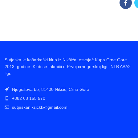
Sutjeska je košarkaški klub iz Nikšića, osvajač Kupa Crne Gore
2013. godine. Klub se takmiči u Prvoj crnogorskoj ligi i NLB ABA2
ligi.
Njegoševa bb, 81400 Nikšić, Crna Gora
+382 68 155 570
sutjeskaniksickk@gmail.com