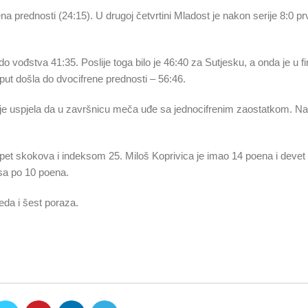
na prednosti (24:15). U drugoj četvrtini Mladost je nakon serije 8:0 pr
do vođstva 41:35. Poslije toga bilo je 46:40 za Sutjesku, a onda je u fi
put došla do dvocifrene prednosti – 56:46.
ali je uspjela da u završnicu meča uđe sa jednocifrenim zaostatkom. Na
, pet skokova i indeksom 25. Miloš Koprivica je imao 14 poena i devet
 sa po 10 poena.
eda i šest poraza.