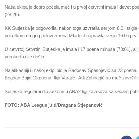
Naša ekipa je dobro počela meč i u prvoj četvrtini imala i devet poe
(28:26).
KK Sutjeska je odgovorila, nakon toga uzvratila serijom 8:0 i stigla 
početkom drugog poluvremena Mladost napravila seriju 16:0 i prvi 
U četvrtoj četvrtini Sutjeska je imala i 17 poena minusa (78:61), 
preokreta nije došlo.
Najefikasniji u našoj ekipi bio je Radosav Spasojević sa 23 poena
Bogdan Bojić 13 poena. Ilija Varajić i Adi Zahiragić su meč završili
Sutjeska regularni dio sezone u ABA2 ligi završava sa sedam pobj
FOTO: ABA League j.t.d/Dragana Stjepanović