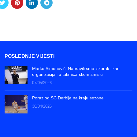
POSLEDNJE VIJESTI
Marko Simonović: Napravili smo iskorak i kao
organizacija i u takmičarskom smislu
07/05/2026
Poraz od SC Derbija na kraju sezone
30/04/2026