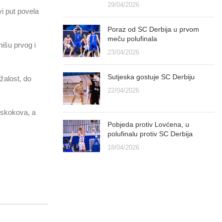
29/04/2026
vi put povela
Poraz od SC Derbija u prvom
meču polufinala
nišu prvog i
23/04/2026
Sutjeska gostuje SC Derbiju
žalost, do
22/04/2026
 skokova, a
Pobjeda protiv Lovćena, u
polufinalu protiv SC Derbija
18/04/2026