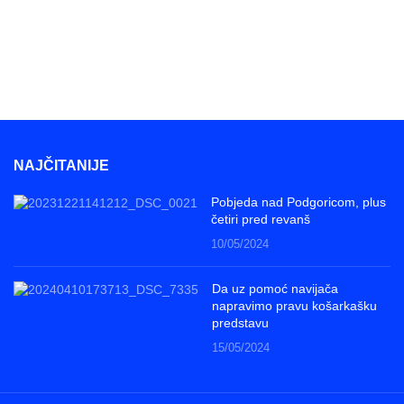
NAJČITANIJE
Pobjeda nad Podgoricom, plus
četiri pred revanš
10/05/2024
Da uz pomoć navijača
napravimo pravu košarkašku
predstavu
15/05/2024