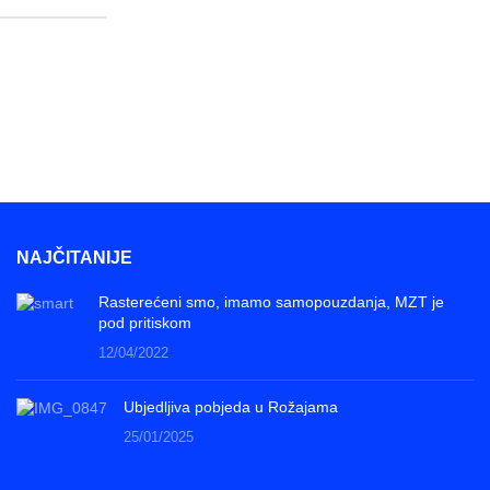
NAJČITANIJE
Rasterećeni smo, imamo samopouzdanja, MZT je
pod pritiskom
12/04/2022
Ubjedljiva pobjeda u Rožajama
25/01/2025