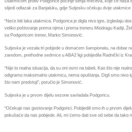
Utakmicom protiv Podgorice počinje serija mečeva, koje će naša e
slijedi odlazak za Banjaluku, gdje Sutjesku očekuju dvije utakmice
“Neće biti laka utakmica. Podgorica je digla nivo igre, izgledaju 
veliko poštovanje prema njima i prema treneru Miodragu Kadiji. Ž
sa Podgoricom trener, Marko Simonović.
Sutjeska je vezala tri pobjede u domaćem šampionatu, na dobar nač
zaredom, prethodne sedmice u ABA2 ligi pobijedila Radnički iz 
“Nije to realna situacija, da su oni osmi na tabeli. Kao što nije rea
odigramo maksimalno utakmicu, nema opuštanja. Digli smo nivo igr
što nam predstoji”, poručio je Simonović.
Sutjeska je u prvom dijelu sezone savladala Podgoricu.
“Očekuje nas gostovanje Podgorici. Pobijedili smo ih u prvom dijelu
pokušaće da nas pobijede. Ali, mi ćemo dati sve od sebe da tako ne 