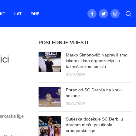
KT
LAT
ЋИР
POSLEDNJE VIJESTI
Marko Simonović: Napravili smo
ci
iskorak i kao organizacija i u
takmičarskom smislu
07/05/2026
Poraz od SC Derbija na kraju
sezone
30/04/2026
arkaške lige
Sutjeska dočekuje SC Derbi u
drugom meču polufinala
crnogorske lige