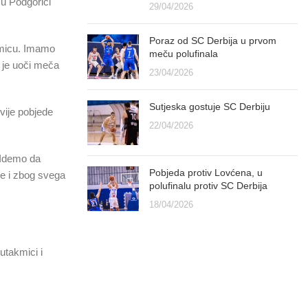
 u Podgorici
29/04/2026
Poraz od SC Derbija u prvom
akmicu. Imamo
meču polufinala
 je uoči meča
23/04/2026
Sutjeska gostuje SC Derbiju
vije pobjede
22/04/2026
. Idemo da
Pobjeda protiv Lovćena, u
ce i zbog svega
polufinalu protiv SC Derbija
18/04/2026
utakmici i