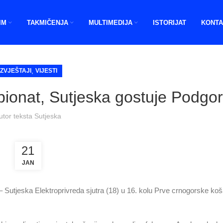
IM
TAKMIČENJA
MULTIMEDIJA
ISTORIJAT
KONTA
,
IZVJEŠTAJI
VIJESTI
ionat, Sutjeska gostuje Podgori
utor teksta
Sutjeska
21
JAN
Sutjeska Elektroprivreda sjutra (18) u 16. kolu Prve crnogorske koš