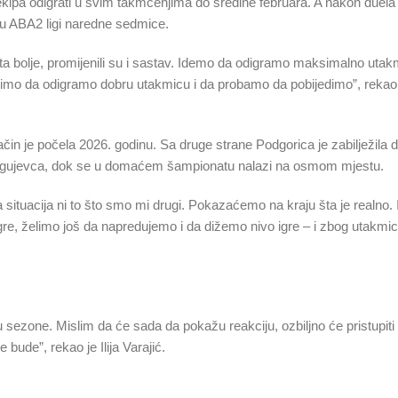
kipa odigrati u svim takmčenjima do sredine februara. A nakon duela
 u ABA2 ligi naredne sedmice.
dosta bolje, promijenili su i sastav. Idemo da odigramo maksimalno ut
elimo da odigramo dobru utakmicu i da probamo da pobijedimo”, rekao
in je počela 2026. godinu. Sa druge strane Podgorica je zabilježila d
Kragujevca, dok se u domaćem šampionatu nalazi na osmom mjestu.
lna situacija ni to što smo mi drugi. Pokazaćemo na kraju šta je realno
e, želimo još da napredujemo i da dižemo nivo igre – i zbog utakmi
 sezone. Mislim da će sada da pokažu reakciju, ozbiljno će pristupiti 
bude”, rekao je Ilija Varajić.