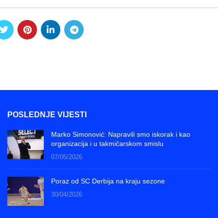
POSLEDNJE VIJESTI
Marko Simonović: Napravili smo iskorak i kao
organizacija i u takmičarskom smislu
07/05/2026
Poraz od SC Derbija na kraju sezone
30/04/2026