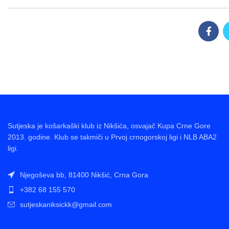
Sutjeska je košarkaški klub iz Nikšića, osvajač Kupa Crne Gore
2013. godine. Klub se takmiči u Prvoj crnogorskoj ligi i NLB ABA2
ligi.
Njegoševa bb, 81400 Nikšić, Crna Gora
+382 68 155 570
sutjeskaniksickk@gmail.com