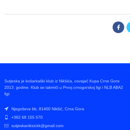
Sutjeska je košarkaški klub iz Nikšića, osvajač Kupa Crne Gore
2013. godine. Klub se takmiči u Prvoj crnogorskoj ligi i NLB ABA2
ligi.
Njegoševa bb, 81400 Nikšić, Crna Gora
+382 68 155 570
sutjeskaniksickk@gmail.com