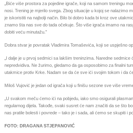
„Biće više prostora za pojedine igrače, koji na samom treningu 
nosi. Trening je mjerilo svega. Zbog situacije u kojoj se nalazimo 
je iskoristiti na najbolji način. Bilo bi dobro kada bi kroz ove utak
znamo šta nas sve do tada očekuje. Što više igrača imamo na raspolag
dobiti veću minutažu.”
Dobra stvar je povratak Vladimira Tomaševića, koji se uspješno op
„I dalje je u prvoj sedmici sa lakšim treninzima. Naredne sedmic
nepredvidiva. Ne žurimo, gledamo da ga osposobimo za finalni turnir
utakmice protiv Krke. Nadam se da će sve ići svojim tokom i da će 
Miloš Vujović je jedan od igrača koji u finišu sezone sve više vrem
„U svakom meču ćemo ići na pobjedu, iako smo osigurali plasman
regularnog dijela. Takođe, svaki susret će nam značiti da se što
nas pratile bolesti i povrede – tako je i sada, ali ćemo se skupiti i
FOTO: DRAGANA STJEPANOVIĆ