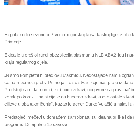
Regularni dio sezone u Prvoj crnogorskoj košarkaškoj ligi se bliži 
Primorje.
Ekipa je u prošloj rundi obezbijedila plasman u NLB ABA2 ligu i nar
kraju regularnog dijela.
„Nismo kompletni ni pred ovu utakmicu. Nedostajaće nam Bogdan Boj
će nam pomoći protiv Primorja. To su stvari koje nas prate iz dana
Predstoji nam da momci, koji budu zdravi, odgovore na pravi nači
korak po korak – najbitnije je da budemo zdravi, a ove ostale stvar
ciljeve u oba takmičenja“, kazao je trener Darko Vujačić u najavi u
Predstojeći mečevi u domaćem šampionatu su idealna prilika i da s
programu 12. aprila u 15 časova.