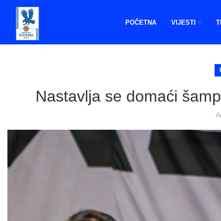
POČETNA
VIJESTI
T
Nastavlja se domaći šamp
A