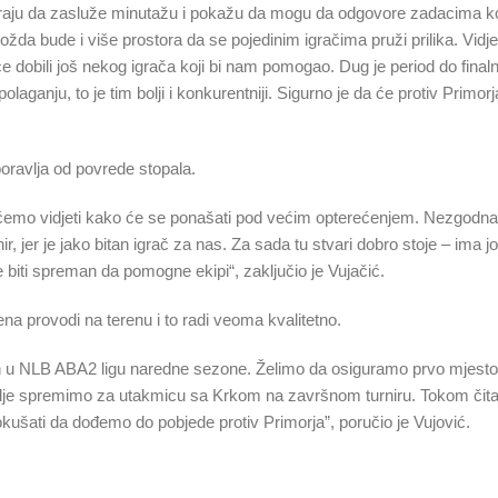
moraju da zasluže minutažu i pokažu da mogu da odgovore zadacima k
možda bude i više prostora da se pojedinim igračima pruži prilika. Vidj
mice dobili još nekog igrača koji bi nam pomogao. Dug je period do final
anju, to je tim bolji i konkurentniji. Sigurno je da će protiv Primorja
oravlja od povrede stopala.
e ćemo vidjeti kako će se ponašati pod većim opterećenjem. Nezgodna
, jer je jako bitan igrač za nas. Za sada tu stvari dobro stoje – ima j
biti spreman da pomogne ekipi“, zaključio je Vujačić.
ena provodi na terenu i to radi veoma kvalitetno.
 u NLB ABA2 ligu naredne sezone. Želimo da osiguramo prvo mjesto
 bolje spremimo za utakmicu sa Krkom na završnom turniru. Tokom či
 pokušati da dođemo do pobjede protiv Primorja”, poručio je Vujović.