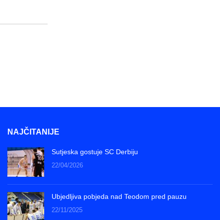
NAJČITANIJE
Sutjeska gostuje SC Derbiju
22/04/2026
Ubjedljiva pobjeda nad Teodom pred pauzu
22/11/2025