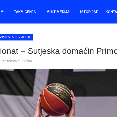
IM
TAKMIČENJA
MULTIMEDIJA
ISTORIJAT
KONTA
,
IZVJEŠTAJI
VIJESTI
ionat – Sutjeska domaćin Primo
utor teksta
Sutjeska