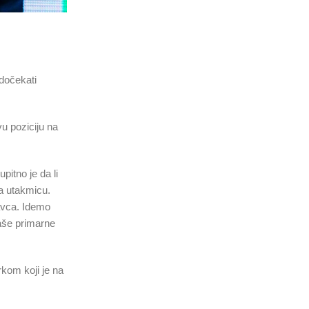
 dočekati
vu poziciju na
itno je da li
na utakmicu.
avca. Idemo
naše primarne
kom koji je na