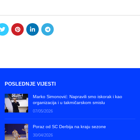
POSLEDNJE VIJESTI
Marko Simonović: Napravili smo iskorak i kao
organizacija i u takmičarskom smislu
07/05/2026
Poraz od SC Derbija na kraju sezone
30/04/2026