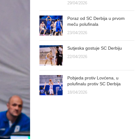
29/04/2026
Poraz od SC Derbija u prvom
meču polufinala
23/04/2026
Sutjeska gostuje SC Derbiju
22/04/2026
Pobjeda protiv Lovćena, u
polufinalu protiv SC Derbija
18/04/2026