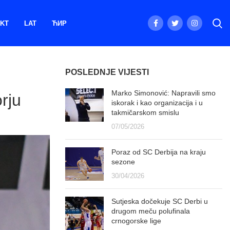
KT
LAT
ЋИР
POSLEDNJE VIJESTI
Marko Simonović: Napravili smo
rju
iskorak i kao organizacija i u
takmičarskom smislu
07/05/2026
Poraz od SC Derbija na kraju
sezone
30/04/2026
Sutjeska dočekuje SC Derbi u
drugom meču polufinala
crnogorske lige