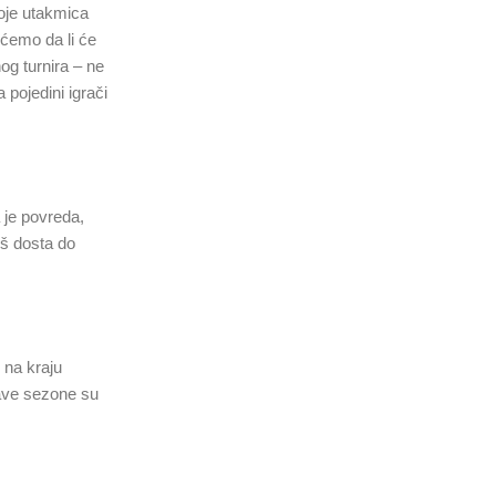
oje utakmica
ećemo da li će
nog turnira – ne
 pojedini igrači
 je povreda,
oš dosta do
 na kraju
tave sezone su