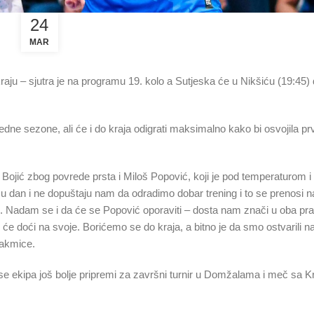
24
MAR
kraju – sjutra je na programu 19. kolo a Sutjeska će u Nikšiću (19:45)
edne sezone, ali će i do kraja odigrati maksimalno kako bi osvojila pr
ić zbog povrede prsta i Miloš Popović, koji je pod temperaturom i up
 u dan i ne dopuštaju nam da odradimo dobar trening i to se prenosi 
n. Nadam se i da će se Popović oporaviti – dosta nam znači u oba pr
i će doći na svoje. Borićemo se do kraja, a bitno je da smo ostvarili 
takmice.
e ekipa još bolje pripremi za završni turnir u Domžalama i meč sa Kr