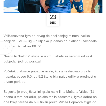
23
DEC
Veličanstvena igra od prvog do posljednjeg minuta i velika
pobjeda u ABA2 ligi – Sutjeska je danas na Zlatiboru savladala
Borac iz Banjaluke 80:72.
Nakon tri “balona” ekipa je u vrhu tabele sa skorom od šest
pobjeda i jednog poraza!
Početak utakmice pripao je rivalu, koji je realizovao prva tri
napada, poveo 5:0, pa 8:2 što je bila najubjedljivija prednost u
prvom periodu.
Sutjeska je prvoj četvrtini igrala na krilima Mašana Vrbice (11
poena u tom periodu), polako topila zaostatak, igrala dobro na
oba kraja terena da bi u finišu preko Miloša Popovića stigla do