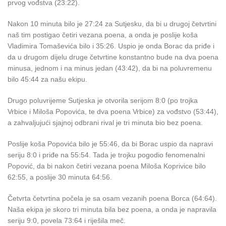
prvog vođstva (23:22).
Nakon 10 minuta bilo je 27:24 za Sutjesku, da bi u drugoj četvrtini
naš tim postigao četiri vezana poena, a onda je poslije koša
Vladimira Tomaševića bilo i 35:26. Uspio je onda Borac da priđe i
da u drugom dijelu druge četvrtine konstantno bude na dva poena
minusa, jednom i na minus jedan (43:42), da bi na poluvremenu
bilo 45:44 za našu ekipu.
Drugo poluvrijeme Sutjeska je otvorila serijom 8:0 (po trojka
Vrbice i Miloša Popovića, te dva poena Vrbice) za vođstvo (53:44),
a zahvaljujući sjajnoj odbrani rival je tri minuta bio bez poena.
Poslije koša Popovića bilo je 55:46, da bi Borac uspio da napravi
seriju 8:0 i priđe na 55:54. Tada je trojku pogodio fenomenalni
Popović, da bi nakon četiri vezana poena Miloša Koprivice bilo
62:55, a poslije 30 minuta 64:56.
Četvrta četvrtina počela je sa osam vezanih poena Borca (64:64).
Naša ekipa je skoro tri minuta bila bez poena, a onda je napravila
seriju 9:0, povela 73:64 i riješila meč.