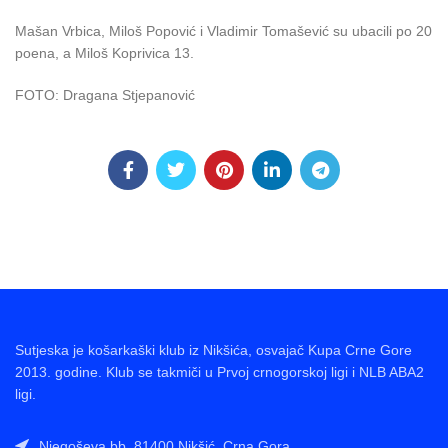
Mašan Vrbica, Miloš Popović i Vladimir Tomašević su ubacili po 20
poena, a Miloš Koprivica 13.
FOTO: Dragana Stjepanović
Sutjeska je košarkaški klub iz Nikšića, osvajač Kupa Crne Gore
2013. godine. Klub se takmiči u Prvoj crnogorskoj ligi i NLB ABA2
ligi.
Njegoševa bb, 81400 Nikšić, Crna Gora