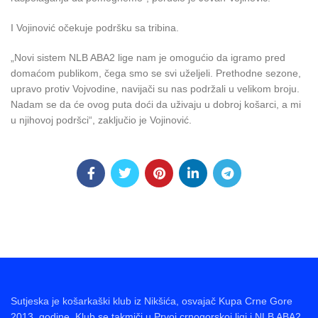
I Vojinović očekuje podršku sa tribina.
„Novi sistem NLB ABA2 lige nam je omogućio da igramo pred
domaćom publikom, čega smo se svi uželjeli. Prethodne sezone,
upravo protiv Vojvodine, navijači su nas podržali u velikom broju.
Nadam se da će ovog puta doći da uživaju u dobroj košarci, a mi
u njihovoj podršci“, zaključio je Vojinović.
Sutjeska je košarkaški klub iz Nikšića, osvajač Kupa Crne Gore
2013. godine. Klub se takmiči u Prvoj crnogorskoj ligi i NLB ABA2