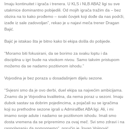
Imaju kontinuitet i igrača i trenera. U KLS i NLB ABA2 ligi su sve
utakmice dominantno pobijedili. Od mojih igrača tražim da – bez
obzira na to kako prođemo – svaki čovjek koji dođe da nas podrži,
izađe iz sale zadovoljan”, rekao je u najavi meča trener Dragan
Bajić.
Bajić je istakao šta je bitno kako bi ekipa došla do pobjede.
“Moramo biti fokusirani, da se borimo za svaku loptu i da
disciplina u igri bude na visokom nivou. Samo takvim pristupom
možemo da se nadamo pozitivnom ishodu.”
Vojvodina je bez poraza u dosadašnjem dijelu sezone.
“Svjesni smo da je ovo derbi, duel ekipa sa najvećim ambicijama.
Znamo da je Vojvodina kvalitetna, da nema poraz u sezoni. Imaju
dubok sastav sa dobrim pojedincima, a pojačali su se igračima
koji su prethodne sezone igrali u AdmiralBet ABA ligi. Ali, i mi
imamo svoje adute i nadamo se pozitivnom ishodu. Imali smo
dosta vremena da se pripremimo za ovaj meč. Svi smo zdravi i na
raspolaganju da pomognemo“, poručio je Jovan Vojinović.