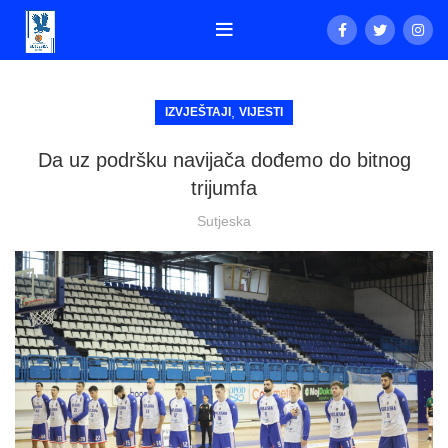
,
IZVJEŠTAJI
VIJESTI
Da uz podršku navijača dođemo do bitnog
trijumfa
Sutjeska