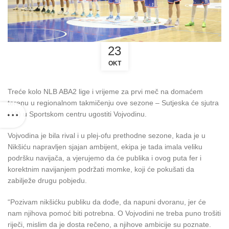
23
OKT
Treće kolo NLB ABA2 lige i vrijeme za prvi meč na domaćem
terenu u regionalnom takmičenju ove sezone – Sutjeska će sjutra
(18) u Sportskom centru ugostiti Vojvodinu.
Vojvodina je bila rival i u plej-ofu prethodne sezone, kada je u
Nikšiću napravljen sjajan ambijent, ekipa je tada imala veliku
podršku navijača, a vjerujemo da će publika i ovog puta fer i
korektnim navijanjem podržati momke, koji će pokušati da
zabilježe drugu pobjedu.
“Pozivam nikšićku publiku da dođe, da napuni dvoranu, jer će
nam njihova pomoć biti potrebna. O Vojvodini ne treba puno trošiti
riječi, mislim da je dosta rečeno, a njihove ambicije su poznate.