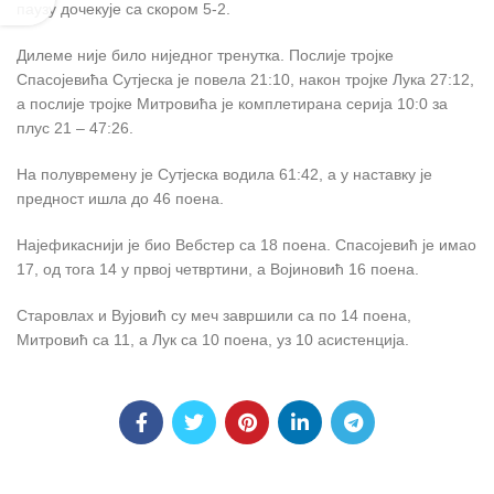
паузу дочекује са скором 5-2.
Дилеме није било ниједног тренутка. Послије тројке
Спасојевића Сутјеска је повела 21:10, након тројке Лука 27:12,
а послије тројке Митровића је комплетирана серија 10:0 за
плус 21 – 47:26.
На полувремену је Сутјеска водила 61:42, а у наставку је
предност ишла до 46 поена.
Најефикаснији је био Вебстер са 18 поена. Спасојевић је имао
17, од тога 14 у првој четвртини, а Војиновић 16 поена.
Старовлах и Вујовић су меч завршили са по 14 поена,
Митровић са 11, а Лук са 10 поена, уз 10 асистенција.