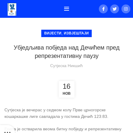
,
ВИЈЕСТИ
ИЗВЈЕШТАЈИ
Убједљива побједа над Дечићем пред
репрезентативну паузу
Сутјеска Никшић
16
НОВ
Сутјеска је вечерас у седмом колу Прве црногорске
кошаркашке лиге савладала у гостима Дечић 123:83.
Екипа је остварила веома битну побједу и репрезентативну