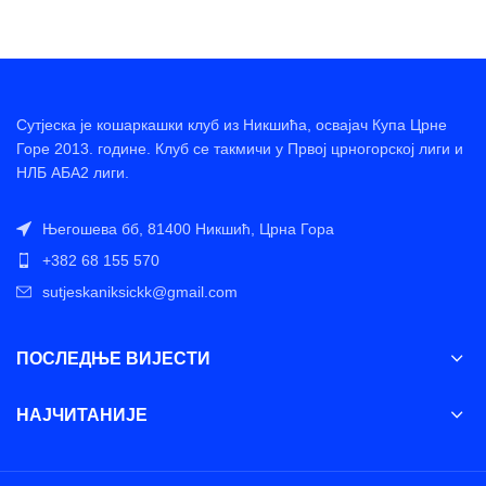
Сутјеска је кошаркашки клуб из Никшића, освајач Купа Црне
Горе 2013. године. Клуб се такмичи у Првој црногорској лиги и
НЛБ АБА2 лиги.
Његошева бб, 81400 Никшић, Црна Гора
+382 68 155 570
sutjeskaniksickk@gmail.com
ПОСЛЕДЊЕ ВИЈЕСТИ
НАЈЧИТАНИЈЕ