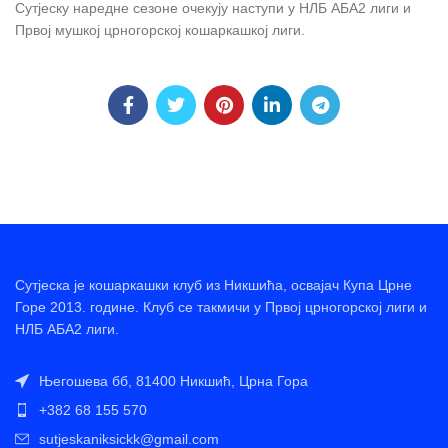
Сутјеску наредне сезоне очекују наступи у НЛБ АБА2 лиги и
Првој мушкој црногорској кошаркашкој лиги.
Сутјеска је кошаркашки клуб из Никшића, освајач Купа Црне
Горе 2013. године. Клуб се такмичи у Првој црногорској лиги и
НЛБ АБА2 лиги.
Његошева бб, 81400 Никшић, Црна Гора
+382 68 155 570
sutjeskaniksickk@gmail.com