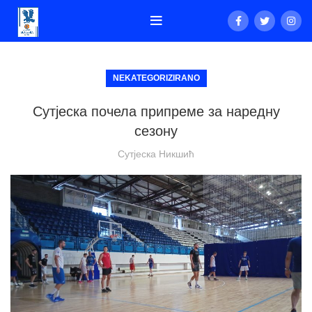
NEKATEGORIZIRANO
Сутјеска почела припреме за наредну
сезону
Сутјеска Никшић