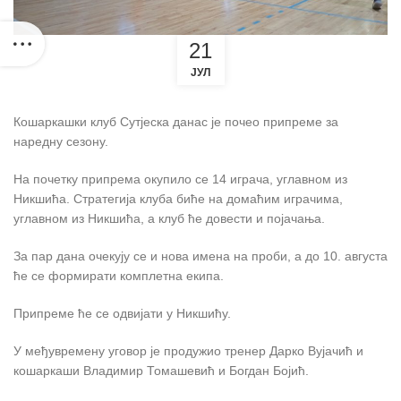
21
ЈУЛ
Кошаркашки клуб Сутјеска данас је почео припреме за
наредну сезону.
На почетку припрема окупило се 14 играча, углавном из
Никшића. Стратегија клуба биће на домаћим играчима,
углавном из Никшића, а клуб ће довести и појачања.
За пар дана очекују се и нова имена на проби, а до 10. августа
ће се формирати комплетна екипа.
Припреме ће се одвијати у Никшићу.
У међувремену уговор је продужио тренер Дарко Вујачић и
кошаркаши Владимир Томашевић и Богдан Бојић.