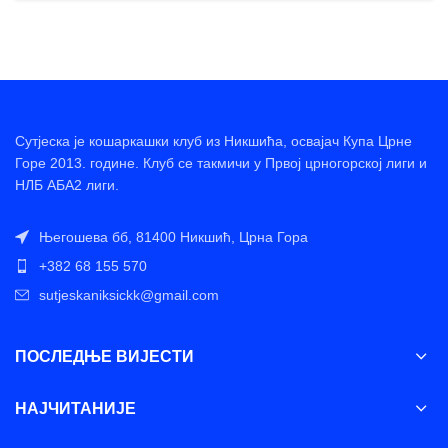
Сутјеска је кошаркашки клуб из Никшића, освајач Купа Црне
Горе 2013. године. Клуб се такмичи у Првој црногорској лиги и
НЛБ АБА2 лиги.
Његошева бб, 81400 Никшић, Црна Гора
+382 68 155 570
sutjeskaniksickk@gmail.com
ПОСЛЕДЊЕ ВИЈЕСТИ
НАЈЧИТАНИЈЕ