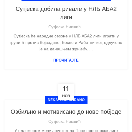
Сутјеска добила ривале у НЛБ АБА2
лиги
Сутјеска Никшић
Сутјеска ће наредне сезоне у НЛБ АБА2 лиги играти у
групи Б против Војводине, Босне и Работничког, одлучено
је на данашњем жријебу. ...
ПРОЧИТАЈТЕ
11
НОВ
NEKATEGORIZIRANO
Озбиљно и мотивисано до нове побједе
Сутјеска Никшић
У одложеном мечу другог кола Прве црногорске лиге