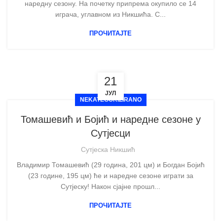
наредну сезону. На почетку припрема окупило се 14
играча, углавном из Никшића. С...
ПРОЧИТАЈТЕ
21
ЈУЛ
NEKATEGORIZIRANO
Томашевић и Бојић и наредне сезоне у
Сутјесци
Сутјеска Никшић
Владимир Томашевић (29 година, 201 цм) и Богдан Бојић
(23 године, 195 цм) ће и наредне сезоне играти за
Сутјеску! Након сјајне прошл...
ПРОЧИТАЈТЕ