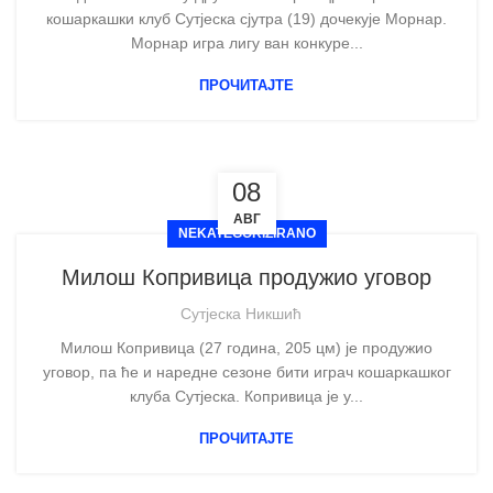
кошаркашки клуб Сутјеска сјутра (19) дочекује Морнар.
Морнар игра лигу ван конкуре...
ПРОЧИТАЈТЕ
08
АВГ
NEKATEGORIZIRANO
Милош Копривица продужио уговор
Сутјеска Никшић
Милош Копривица (27 година, 205 цм) је продужио
уговор, па ће и наредне сезоне бити играч кошаркашког
клуба Сутјеска. Копривица је у...
ПРОЧИТАЈТЕ