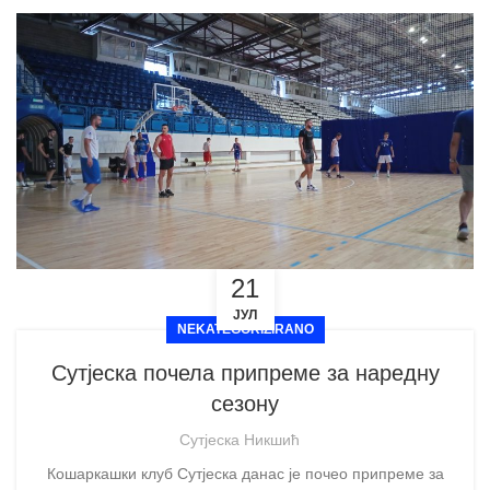
21
ЈУЛ
NEKATEGORIZIRANO
Сутјеска почела припреме за наредну
сезону
Сутјеска Никшић
Кошаркашки клуб Сутјеска данас је почео припреме за