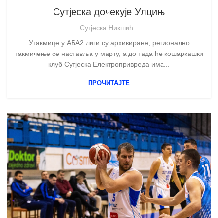
Сутјеска дочекује Улцињ
Сутјеска Никшић
Утакмице у АБА2 лиги су архивиране, регионално
такмичење се наставља у марту, а до тада ће кошаркашки
клуб Сутјеска Електропривреда има...
ПРОЧИТАЈТЕ