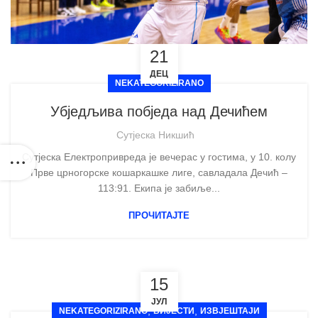
21
ДЕЦ
NEKATEGORIZIRANO
Убједљива побједа над Дечићем
Сутјеска Никшић
Сутјеска Електропривреда је вечерас у гостима, у 10. колу
Прве црногорске кошаркашке лиге, савладала Дечић –
113:91. Екипа је забиље...
ПРОЧИТАЈТЕ
15
ЈУЛ
,
,
NEKATEGORIZIRANO
ВИЈЕСТИ
ИЗВЈЕШТАЈИ