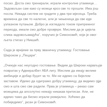
посао. Доста смо тренирали, играли контролне утакмице…
Задовољан сам како су момци кроз све то прошли. Има још
посла. Никада систем не градите у два-три мјесеца. Треба
времена да све то налегне, али је чињеница да све иде
узлазном путањом. Добро је изгледало током припремног
периода, имали смо добре провјере. Мислим да је цијела
слика задовољавајућа“, поручио је Симоновић, који је овог
љета стигао у Никшић.
Сада је вријеме за прву званичну утакмицу. Гостовање
Широком у „Пецари“.
„Очекује нас неугодно гостовање. Видим да Широки најављује
повратак у АдмиралБет АБА лигу. Мислим да имају велике
амбиције и добар буџет за то. Ми не идемо са бијелом
заставом. Идемо да одиграмо добру утакмицу, да видимо гдје
смо и шта смо све радили. Прва је утакмица – рекао сам
момцима да апсолутно немају никакав притисак. Али, не
идемо тамо да бисмо играли ревијално. Хоћемо да
побиједимо“, јасан је Симоновић.