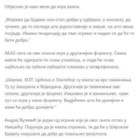
Објаснио је како жели да игра екипа.
„Морамо да будемо нон-стоп добри у одбрани, у контакту, да
трчимо, да то изгледа што једноставније и лакше, на што више
посједа. Имамо тенденцију да тако играмо и надам се да ће то
бити добро.“
АБА2 лига се ове сезоне игра у другачијем формату. Свака
екипа ће одиграти по осам утакмица, а онда ће осам
најбољих на табели изборити пласман у четвртфинале.
„Широки, МЗТ, Цибона и Златибор су екипе за врх такмичења.
Ту су Јахорина и Војводина. Другачије је такмичење ове
сезоне, другачији је формат. Изазовно је и занимљиво, први
пут се игра у овом формату. Видјећемо шта ће донијети и
коме ће добро донијети.“
Андреј Вулевић је један од играча који је овог љета остао у
Никшићу. Поручује да је екипа спремна, те да ће у Широком
Бријегу покушати да дође до повољног резултата.