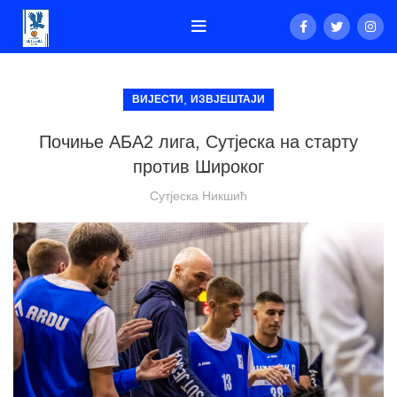
,
ВИЈЕСТИ
ИЗВЈЕШТАЈИ
Почиње АБА2 лига, Сутјеска на старту
против Широког
Сутјеска Никшић