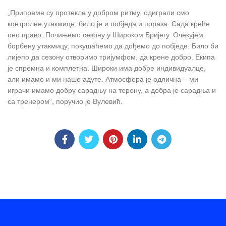
„Припреме су протекле у добром ритму, одиграли смо
контролне утакмице, било је и побједа и пораза. Сада креће
оно право. Почињемо сезону у Широком Бријегу. Очекујем
борбену утакмицу, покушаћемо да дођемо до побједе. Било би
лијепо да сезону отворимо тријумфом, да крене добро. Екипа
је спремна и комплетна. Широки има добре индивидуалце,
али имамо и ми наше адуте. Атмосфера је одлична – ми
играчи имамо добру сарадњу на терену, а добра је сарадња и
са тренером“, поручио је Вулевић.