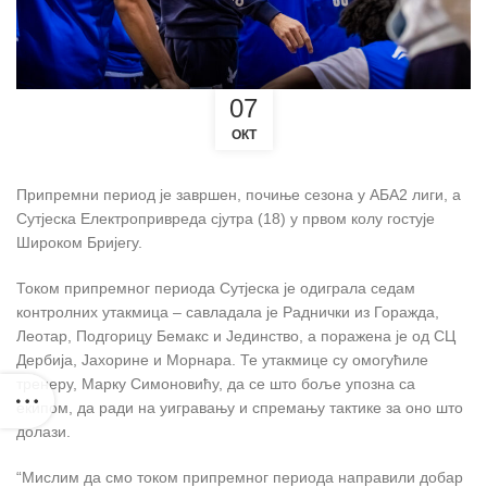
07
ОКТ
Припремни период је завршен, почиње сезона у АБА2 лиги, а
Сутјеска Електропривреда сјутра (18) у првом колу гостује
Широком Бријегу.
Током припремног периода Сутјеска је одиграла седам
контролних утакмица – савладала је Раднички из Горажда,
Леотар, Подгорицу Бемакс и Јединство, а поражена је од СЦ
Дербија, Јахорине и Морнара. Те утакмице су омогућиле
тренеру, Марку Симоновићу, да се што боље упозна са
екипом, да ради на уигравању и спремању тактике за оно што
долази.
“Мислим да смо током припремног периода направили добар