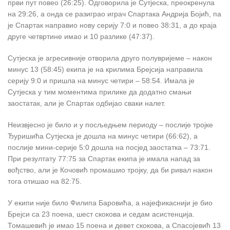
први пут повео (26:25). Одговорила је Сутјеска, преокренула
на 29:26, а онда се разиграо играч Спартака Андрија Бојић, па
је Спартак направио нову серију 7:0 и повео 38:31, а до краја
друге четвртине имао и 10 разлике (47:37).
Сутјеска је агресивније отворила друго полувријеме – након
минус 13 (58:45) екипа је на крилима Брејсија направила
серију 9:0 и пришла на минус четири – 58:54. Имала је
Сутјеска у тим моментима прилике да додатно смањи
заостатак, али је Спартак одбијао сваки налет.
Неизвјесно је било и у посљедњем периоду – послије тројке
Ђуришића Сутјеска је дошла на минус четири (66:62), а
послије мини-серије 5:0 дошла на посјед заостатка – 73:71.
При резултату 77:75 за Спартак екипа је имала напад за
вођство, али је Кочовић промашио тројку, да би ривал након
тога отишао на 82:75.
У екипи није било Филипа Баровића, а најефикаснији је био
Брејси са 23 поена, шест скокова и седам асистенција.
Томашевић је имао 15 поена и девет скокова, а Спасојевић 13