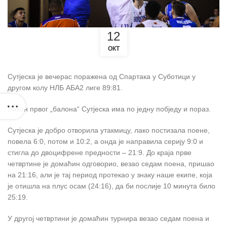
12
ОКТ
Сутјеска је вечерас поражена од Спартака у Суботици у
другом колу НЛБ АБА2 лиге 89:81.
Након првог „балона“ Сутјеска има по једну побједу и пораз.
Сутјеска је добро отворила утакмицу, лако постизала поене,
повела 6:0, потом и 10:2, а онда је направила серију 9:0 и
стигла до двоцифрене предности – 21:9. До краја прве
четвртине је домаћин одговорио, везао седам поена, пришао
на 21:16, али је тај период протекао у знаку наше екипе, која
је отишла на плус осам (24:16), да би послије 10 минута било
25:19.
У другој четвртини је домаћин турнира везао седам поена и