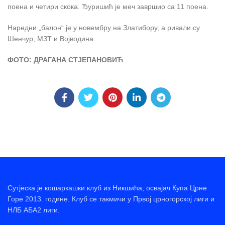
поена и четири скока. Ђуришић је меч завршио са 11 поена.
Наредни „балон“ је у новембру на Златибору, а ривали су
Шенчур, МЗТ и Војводина.
ФОТО: ДРАГАНА СТЈЕПАНОВИЋ
Сутјеска је кошаркашки клуб из Никшића, освајач Купа Црне
Горе 2013. године. Клуб се такмичи у Првој црногорској лиги и
НЛБ АБА2 лиги.