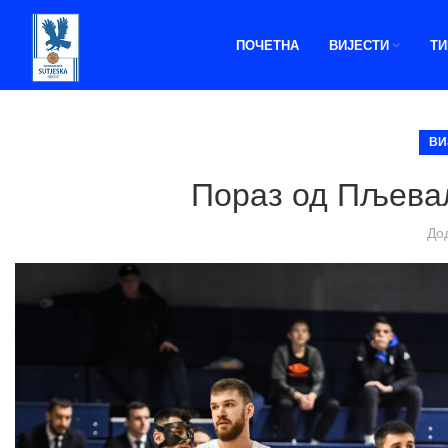
ПОЧЕТНА
ВИЈЕСТИ
Т
ВИ
Пораз од Пљева
До