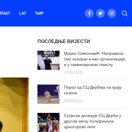
НТАКТ
LAT
ЋИР
ПОСЛЕДЊЕ ВИЈЕСТИ
Марко Симоновић: Направили
смо искорак и као организација
и у такмичарском смислу
07/05/2026
Пораз од СЦ Дербија на крају
сезоне
30/04/2026
Сутјеска дочекује СЦ Дерби у
другом мечу полуфинала
црногорске лиге