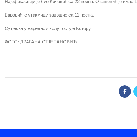
Најефикаснији је био Кочовић са 22 поена. Оташевић је имао 1
Баровић је утакмицу завршио са 11 поена.
Сутјеска у наредном колу гостује Котору.
ФОТО: ДРАГАНА СТЈЕПАНОВИЋ