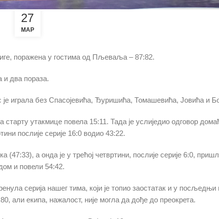
27
МАР
лиге, поражена у гостима од Пљеваља – 87:82.
а и два пораза.
ас је играла без Спасојевића, Ђуришића, Томашевића, Јовића и Бо
 старту утакмице повела 15:11. Тада је услиједио одговор домаћи
тини послије серије 16:0 водио 43:22.
 (47:33), а онда је у трећој четвртини, послије серије 6:0, приш
дом и повели 54:42.
кренула серија нашег тима, који је топио заостатак и у посљедњ
80, али екипа, нажалост, није могла да дође до преокрета.