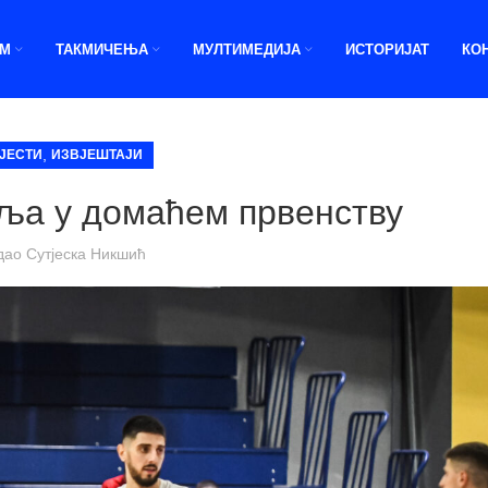
ИМ
ТАКМИЧЕЊА
МУЛТИМЕДИЈА
ИСТОРИЈАТ
КО
,
ЈЕСТИ
ИЗВЈЕШТАЈИ
ља у домаћем првенству
дао
Сутјеска Никшић