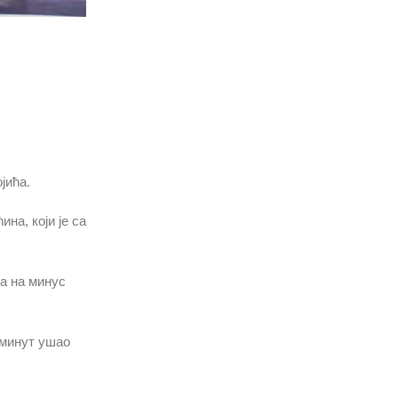
јића.
на, који је са
ла на минус
и минут ушао