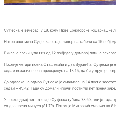
Сутјеска је вечерас, у 18. колу Прве црногорске кошаркашке 
Након овог меча Сутјеска остаје лидер на табели са 15 побјед
Екипа је прекинула низ од 12 побједа у домаћој лиги, а вечер
Послије четири поена Оташевића и два Вујовића, Сутјеска је на
седам везаних поена преокренуо на 18:15, да би у другој четвр
До одласка на одмор Сутјеска је смањила на 14 поена заостатка
седам – 49:42. Тада су домаћи играчи постигли пет поена заре
У посљедњој четвртини је Сутјеска губила 78:60, али је тада 
са два поена минуса (81:79). Потом је Митровић смањио на 81: