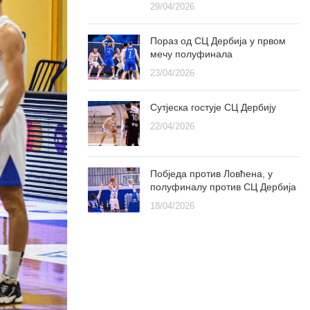
29/04/2026
Пораз од СЦ Дербија у првом
мечу полуфинала
23/04/2026
Сутјеска гостује СЦ Дербију
22/04/2026
Побједа против Ловћена, у
полуфиналу против СЦ Дербија
18/04/2026