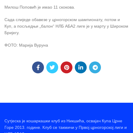
Милош Поповић је имао 11 скокова.
Сада слиједе обавезе у црногорском шампионату, потом и
Куп, а посљедњи „балон“ НЛБ АБА2 лиге је у марту у Широком
Бријегу.
ФОТО: Марија Вуруна
Сутјеска је кошаркашки клуб из Никшића, освајач Купа Црне
Горе 2013. године. Клуб се такмичи у Првој црногорској лиги и