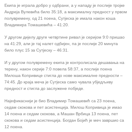
Екипа је играла добро у одбрани, а у нападу је послије тројке
Андреја Вулевића било 35:18, а максималну предност у првом
полувремену, од 21 поена, Сутјеска је имала након коша
Владимира Томашевића – 41:20.
У другом дијелу друге четвртине ривал је серијом 9:0 пришао
на 41:29, али је тај налет одбијен, па је послије 20 минута
било плус 15 за Сутјеску – 46:31.
И у другом полувремену екипа је контролисала дешавања на
терену, након серије 7:0 повела 58:37, а послије поена
Милоша Копривице стигла до нове максималне предности –
74:45. До краја меча је Сутјеска само чувала убједљиву
предност и стигла до заслужене побједе.
Најефикаснији је био Владимир Томашевић са 23 поена,
седам скокова и пет асистенција. Милош Копривица је имао
14 поена и седам скокова, а Машан Врбица 13 поена, пет
скокова и седам асистенција. Богдан Бојић је меч завршио са
12 поена.