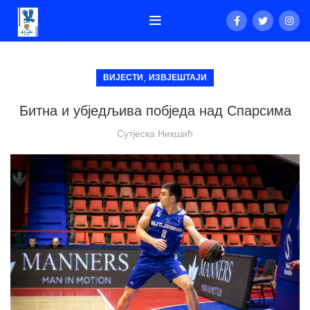
,
ВИЈЕСТИ
ИЗВЈЕШТАЈИ
Битна и убједљива побједа над Спарсима
Сутјеска Никшић