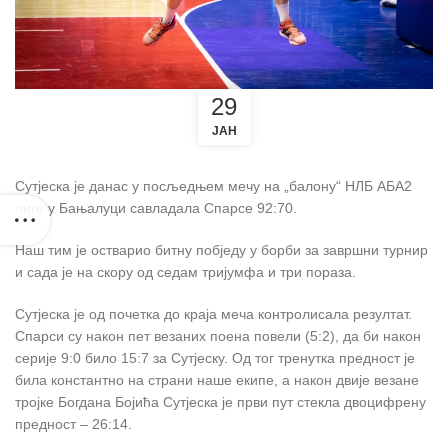
29
ЈАН
Сутјеска је данас у посљедњем мечу на „балону“ НЛБ АБА2
лиге у Бањалуци савладала Спарсе 92:70.
Наш тим је остварио битну побједу у борби за завршни турнир
и сада је на скору од седам тријумфа и три пораза.
Сутјеска је од почетка до краја меча контролисала резултат.
Спарси су након пет везаних поена повели (5:2), да би након
серије 9:0 било 15:7 за Сутјеску. Од тог тренутка предност је
била константно на страни наше екипе, а након двије везане
тројке Богдана Бојића Сутјеска је први пут стекла двоцифрену
предност – 26:14.