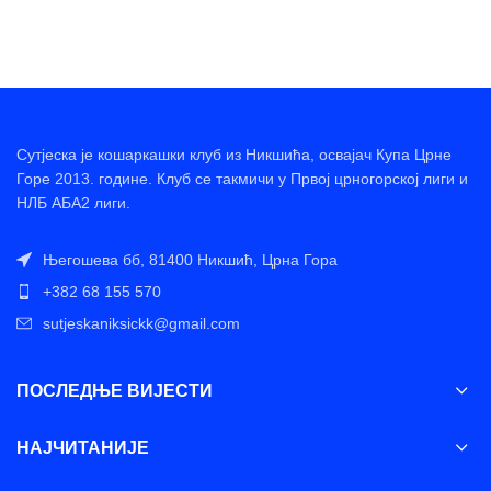
Сутјеска је кошаркашки клуб из Никшића, освајач Купа Црне
Горе 2013. године. Клуб се такмичи у Првој црногорској лиги и
НЛБ АБА2 лиги.
Његошева бб, 81400 Никшић, Црна Гора
+382 68 155 570
sutjeskaniksickk@gmail.com
ПОСЛЕДЊЕ ВИЈЕСТИ
НАЈЧИТАНИЈЕ