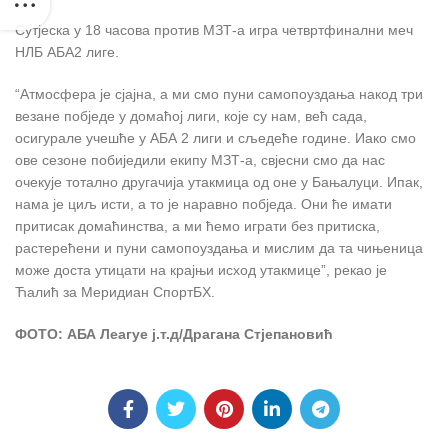
Сутјеска у 18 часова против МЗТ-а игра четвртфинални меч
НЛБ АБА2 лиге.
“Атмосфера је сјајна, а ми смо пуни самопоуздања накод три
везане побједе у домаћој лиги, које су нам, већ сада,
осигурале учешће у АБА 2 лиги и сљедеће године. Иако смо
ове сезоне побиједили екипу МЗТ-а, свјесни смо да нас
очекује тотално другачија утакмица од оне у Бањалуци. Ипак,
нама је циљ исти, а то је наравно побједа. Они ће имати
притисак домаћинства, а ми ћемо играти без притиска,
растерећени и пуни самопоуздања и мислим да та чињеница
може доста утицати на крајњи исход утакмице”, рекао је
Ћалић за Меридиан СпортБХ.
ФОТО: АБА Леагуе ј.т.д/Драгана Стјепановић