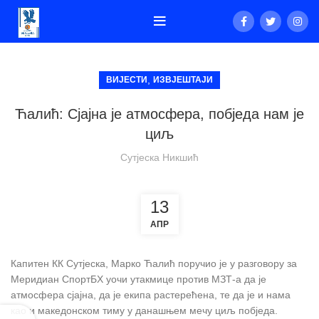
,
ВИЈЕСТИ
ИЗВЈЕШТАЈИ
Ћалић: Сјајна је атмосфера, побједа нам је
циљ
Сутјеска Никшић
13
АПР
Капитен КК Сутјеска, Марко Ћалић поручио је у разговору за
Меридиан СпортБХ уочи утакмице против МЗТ-а да је
атмосфера сјајна, да је екипа растерећена, те да је и нама
као и македонском тиму у данашњем мечу циљ побједа.