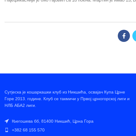
Сутјеска је кошаркашки клуб из Никшића, освајач Купа Црне
Горе 2013. године. Клуб се такмичи у Првој црногорској лиги и
НЛБ АБА2 лиги.
Његошева бб, 81400 Никшић, Црна Гора
+382 68 155 570