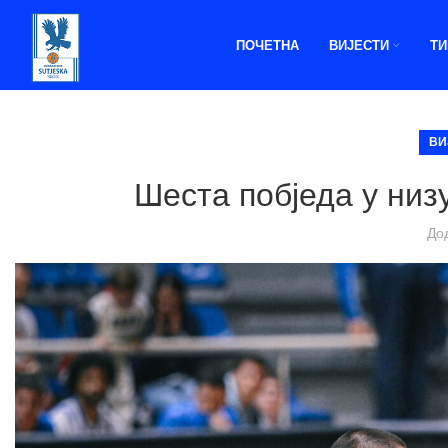
ПОЧЕТНА
ВИЈЕСТИ
Т
ВИ
Шеста побједа у низ
До