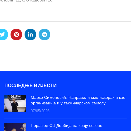
ПОСЛЕДЊЕ ВИЈЕСТИ
Марко Симоновић: Направили смо искорак и као
организација и у такмичарском смислу
07/05/2026
Пораз од СЦ Дербија на крају сезоне