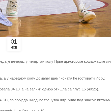
01
НОВ
вреда је вечерас у четвртом колу Прве црногорске кошаркашке л
а, а у наредном колу домаћег шампионата ће гостовати Ибру.
овела 34:18, а на велики одмор отишла са плус 15 (40:25).
:31), па побједа ниједног тренутка није била под знаком питања.
Вулевић 11, а Оташевић 10.