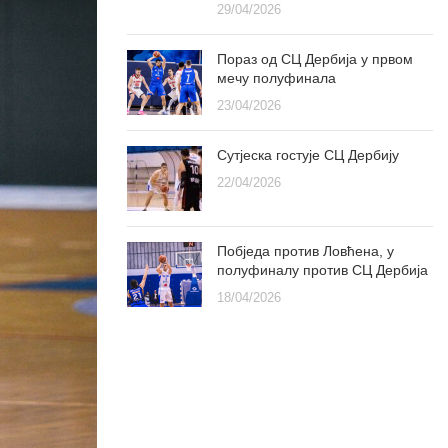
29/04/2026
Пораз од СЦ Дербија у првом
мечу полуфинала
23/04/2026
Сутјеска гостује СЦ Дербију
22/04/2026
Побједа против Ловћена, у
полуфиналу против СЦ Дербија
18/04/2026