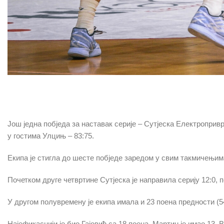
Још једна побједа за наставак серије – Сутјеска Електропри
у гостима Улцињ – 83:75.
Екипа је стигла до шесте побједе заредом у свим такмичењим
Почетком друге четвртине Сутјеска је направила серију 12:0, п
У другом полувремену је екипа имала и 23 поена предности (54
Најефикаснији је био Гајовић са 18 поена. Мартин је имао 13, 