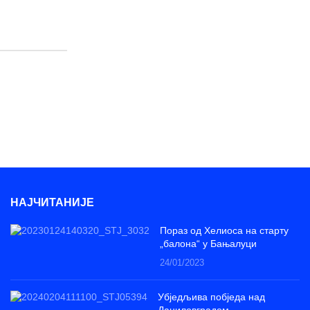
НАЈЧИТАНИЈЕ
Пораз од Хелиоса на старту
„балона“ у Бањалуци
24/01/2023
Убједљива побједа над
Даниловградом