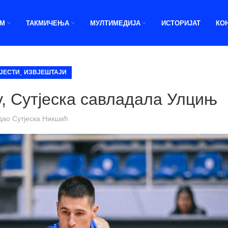
ИМ
ТАКМИЧЕЊА
МУЛТИМЕДИЈА
ИСТОРИЈАТ
КО
,
ЈЕСТИ
ИЗВЈЕШТАЈИ
у, Сутјеска савладала Улцињ
дао
Сутјеска Никшић