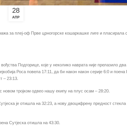
28
АПР
ража за плеј-оф Прве црногорске кошаркашке лиге и пласирала с
 вођства Подгорице, које у неколико наврата није прелазило два
јкобија Роса повела 17:11, да би након након серије 6:0 и поен
 – 23:13.
ос новом тројком одвео нашу екипу на плус осам – 28:20.
Сутјеска је отишла на 32:23, а нову двоцифрену предност стекла
оена Сутјеска отишла на 43:30.