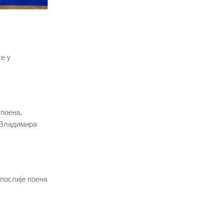
е у
 поена,
а Владимира
 послије поена