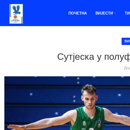
ПОЧЕТНА
ВИЈЕСТИ
Т
ВИ
Сутјеска у полу
До