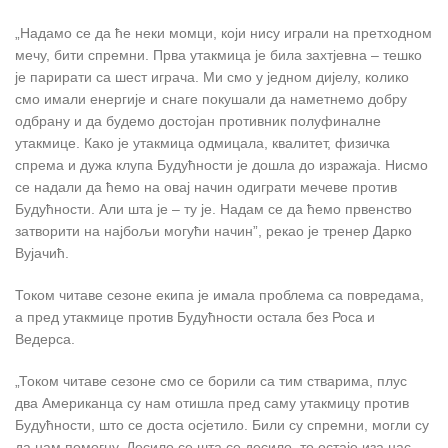
„Надамо се да ће неки момци, који нису играли на претходном
мечу, бити спремни. Прва утакмица је била захтјевна – тешко
је парирати са шест играча. Ми смо у једном дијелу, колико
смо имали енергије и снаге покушали да наметнемо добру
одбрану и да будемо достојан противник полуфиналне
утакмице. Како је утакмица одмицала, квалитет, физичка
спрема и дужа клупа Будућности је дошла до изражаја. Нисмо
се надали да ћемо на овај начин одиграти мечеве против
Будућности. Али шта је – ту је. Надам се да ћемо првенство
затворити на најбољи могући начин”, рекао је тренер Дарко
Вујачић.
Током читаве сезоне екипа је имала проблема са повредама,
а пред утакмице против Будућности остала без Роса и
Ведерса.
„Током читаве сезоне смо се борили са тим стварима, плус
два Американца су нам отишла пред саму утакмицу против
Будућности, што се доста осјетило. Били су спремни, могли су
да нам помогну. Десило се шта се десило, то остаје иза нас.