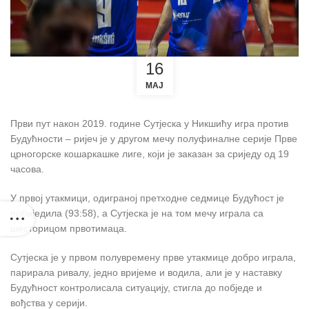
16
МАЈ
Први пут након 2019. године Сутјеска у Никшићу игра против
Будућности – ријеч је у другом мечу полуфиналне серије Прве
црногорске кошаркашке лиге, који је заказан за сриједу од 19
часова.
У првој утакмици, одиграној претходне седмице Будућост је
побиједила (93:58), а Сутјеска је на том мечу играла са
шесторицом првотимаца.
Сутјеска је у првом полувремену прве утакмице добро играла,
парирала ривалу, једно вријеме и водила, али је у наставку
Будућност контролисала ситуацију, стигла до побједе и
вођства у серији.