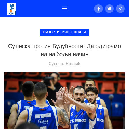
,
ВИЈЕСТИ
ИЗВЈЕШТАЈИ
Сутјеска против Будућности: Да одиграмо
на најбољи начин
Сутјеска Никшић