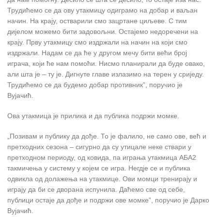
Трудићемо се да ову утакмицу одиграмо на добар и ваљан
начин. На крају, остварили смо зацртане циљеве. С тим
дијелом можемо бити задовољни. Остајемо недоречени на
крају. Прву утакмицу смо издржали на начин на који смо
издржали. Надам се да ће у другом мечу бити већи број
играча, који ће нам помоћи. Нисмо планирали да буде овако,
али шта је – ту је. Дигнуте главе излазимо на терен у сриједу.
Трудићемо се да будемо добар противник”, поручио је
Вујачић.
Ова утакмица је прилика и да публика подржи момке.
„Позивам и публику да дође. То је фалило, не само ове, већ и
претходних сезона – сигурно да су утицале неке ствари у
претходном периоду, од ковида, па играња утакмица АБА2
такмичења у систему у којем се игра. Негдје се и публика
одвикла од долажења на утакмице. Ови момци тренирају и
играју да би се дворана испунила. Даћемо све од себе,
публици остаје да дође и подржи ове момке”, поручио је Дарко
Вујачић.