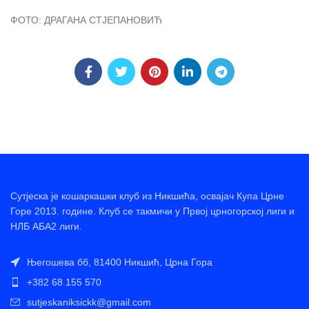
ФОТО: ДРАГАНА СТЈЕПАНОВИЋ
Сутјеска је кошаркашки клуб из Никшића, освајач Купа Црне
Горе 2013. године. Клуб се такмичи у Првој црногорској лиги и
НЛБ АБА2 лиги.
Његошева бб, 81400 Никшић, Црна Гора
+382 68 155 570
sutjeskaniksickk@gmail.com