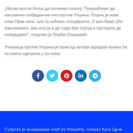
„Нисмо могли боље да почнемо сезону. Покушаћемо да
наставимо побједнички низ против Улциња. Улцињ је нови
члан Прве лиге, али га нећемо потцијенити. У меч ћемо ући
максимално, као што је и до сада био случај и настојати да
побиједимо“, поручио је Ђорђе Оташевић.
Утакмица против Улциња је прва од четири заредом колико ће
их екипа одиграти у гостима.
Сутјеска је кошаркашки клуб из Никшића, освајач Купа Црне