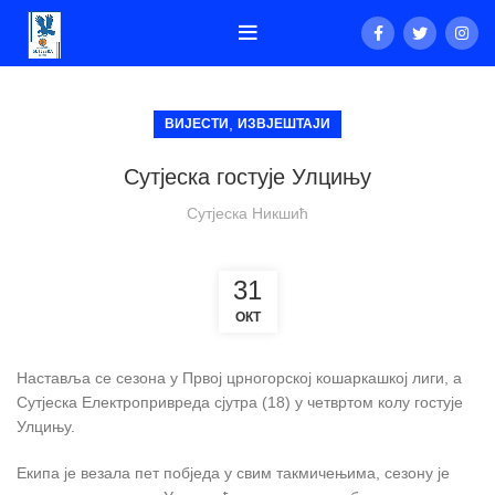
,
ВИЈЕСТИ
ИЗВЈЕШТАЈИ
Сутјеска гостује Улцињу
Сутјеска Никшић
31
ОКТ
Наставља се сезона у Првој црногорској кошаркашкој лиги, а
Сутјеска Електропривреда сјутра (18) у четвртом колу гостује
Улцињу.
Екипа је везала пет побједа у свим такмичењима, сезону је