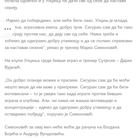
почела одлично и у Улцињу ће дати све од себе да настави
серију.
„Идемо да побиједимо, али неће бити лако. Улцињ је млада,
полетна, агресивна екипа, добро трче. Сигуран сам да ће тако
да играју против нас, да дају све од себе. Нама треба и
хоћемо да одиграмо добру утакмицу и да се полако спремамо
за наставак сезоне“, рекао је тренер Марко Симоновић.
На клупи Улциња сједи бивши играч и тренер Сутјеске – Дарко
Вујачић.
„Он добро познаје момке и прилике. Сигуран сам да ће моћи
нешто више да им каже у припреми. Сигуран сам да ће бити
мотивисани – то је увијек тако када играте против бивших
играча и клубова. Али, ни нама не мањка мотивације и
концентрације – идемо да одиграмо добру утакмицу и да
остваримо побједу“, поручио је Симоновић.
Симоновић за овај меч неће моћи да рачуна на Богдана
Бојића и Андрију Вучуровића.