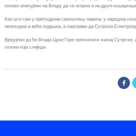
поново апелујемо на Владу да се осврне и на друге кошаркашк
Као што смо у претходном саопштењу навели, у наредној сезо
неопходна и већа подршка, а сматрамо да Сутјеска Електропр
Вјерујемо да ће Влада Црне Горе препознати значај Сутјеске, 
сезони која слиједи.