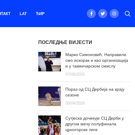
НТАКТ
LAT
ЋИР
ПОСЛЕДЊЕ ВИЈЕСТИ
Марко Симоновић: Направили
смо искорак и као организација
и у такмичарском смислу
07/05/2026
Пораз од СЦ Дербија на крају
сезоне
30/04/2026
Сутјеска дочекује СЦ Дерби у
другом мечу полуфинала
црногорске лиге