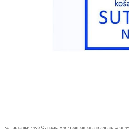
Кошаркашки клуб Сутјеска Електропривреда поздравља одлук