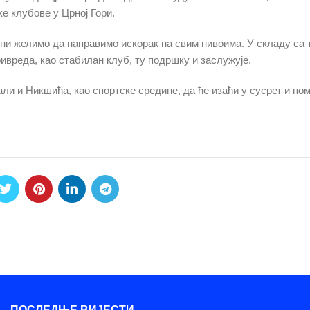
е клубове у Црној Гори.
ни желимо да направимо искорак на свим нивоима. У складу са т
ивреда, као стабилан клуб, ту подршку и заслужује.
али и Никшића, као спортске средине, да ће изаћи у сусрет и по
ПОСЛЕДЊЕ ВИЈЕСТИ