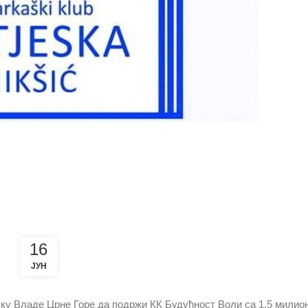
16
ЈУН
у Владе Црне Горе да подржи КК Будућност Воли са 1,5 милион