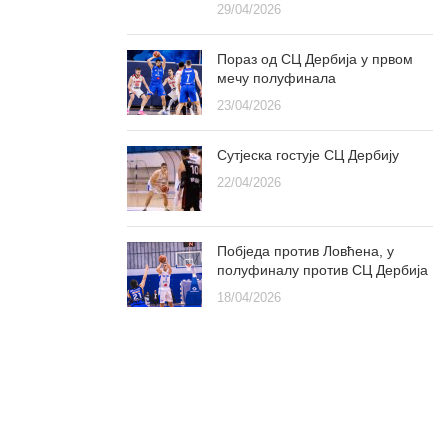
29/04/2026
Пораз од СЦ Дербија у првом
мечу полуфинала
23/04/2026
Сутјеска гостује СЦ Дербију
22/04/2026
Побједа против Ловћена, у
полуфиналу против СЦ Дербија
18/04/2026