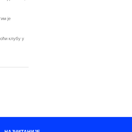
им је
моћи клубу у
НАЈЧИТАНИЈЕ