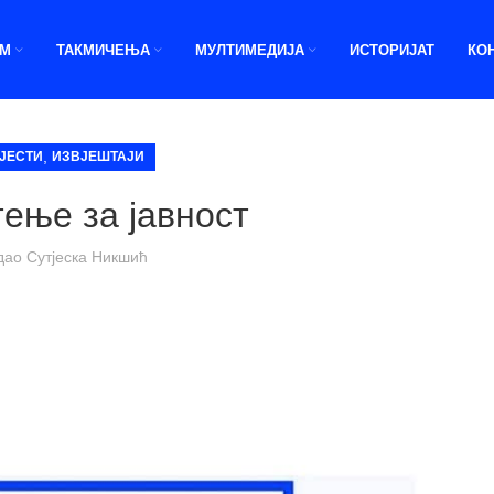
ИМ
ТАКМИЧЕЊА
МУЛТИМЕДИЈА
ИСТОРИЈАТ
КО
,
ЈЕСТИ
ИЗВЈЕШТАЈИ
ење за јавност
дао
Сутјеска Никшић