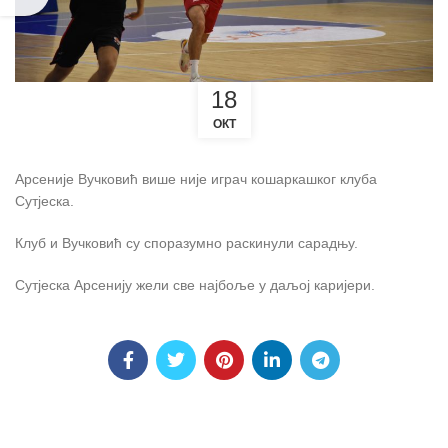
18
ОКТ
Арсеније Вучковић више није играч кошаркашког клуба
Сутјеска.
Клуб и Вучковић су споразумно раскинули сарадњу.
Сутјеска Арсенију жели све најбоље у даљој каријери.