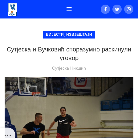
,
ВИЈЕСТИ
ИЗВЈЕШТАЈИ
Сутјеска и Вучковић споразумно раскинули
уговор
Сутјеска Никшић