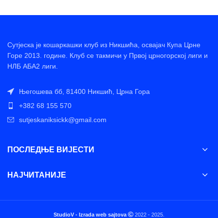
Сутјеска је кошаркашки клуб из Никшића, освајач Купа Црне
Горе 2013. године. Клуб се такмичи у Првој црногорској лиги и
НЛБ АБА2 лиги.
Његошева бб, 81400 Никшић, Црна Гора
+382 68 155 570
sutjeskaniksickk@gmail.com
ПОСЛЕДЊЕ ВИЈЕСТИ
НАЈЧИТАНИЈЕ
StudioV - Izrada web sajtova
2022 - 2025.