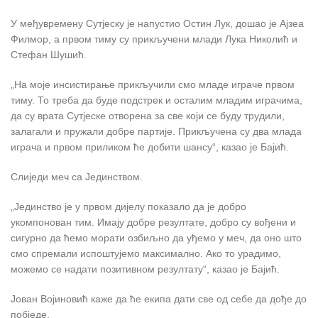
У међувремену Сутјеску је напустио Остин Лук, дошао је Ајзеа
Филмор, а првом тиму су прикључени млади Лука Николић и
Стефан Шушић.
„На моје инсистирање прикључили смо младе играче првом
тиму. То треба да буде подстрек и осталим младим играчима,
да су врата Сутјеске отворена за све који се буду трудили,
залагали и пружали добре партије. Прикључена су два млада
играча и првом приликом ће добити шансу“, казао је Бајић.
Слиједи меч са Јединством.
„Јединство је у првом дијелу показало да је добро
укомпонован тим. Имају добре резултате, добро су вођени и
сигурно да ћемо морати озбиљно да уђемо у меч, да оно што
смо спремали испоштујемо максимално. Ако то урадимо,
можемо се надати позитивном резултату“, казао је Бајић.
Јован Војиновић кажe да ће екипа дати све од себе да дође до
побједе.