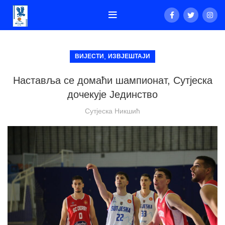
,
ВИЈЕСТИ
ИЗВЈЕШТАЈИ
Наставља се домаћи шампионат, Сутјеска
дочекује Јединство
Сутјеска Никшић