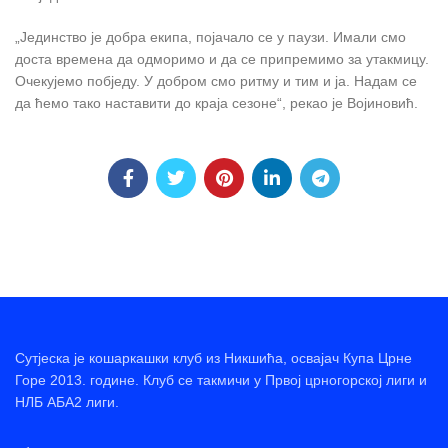
„Јединство је добра екипа, појачало се у паузи. Имали смо
доста времена да одморимо и да се припремимо за утакмицу.
Очекујемо побједу. У добром смо ритму и тим и ја. Надам се
да ћемо тако наставити до краја сезоне“, рекао је Војиновић.
Сутјеска је кошаркашки клуб из Никшића, освајач Купа Црне
Горе 2013. године. Клуб се такмичи у Првој црногорској лиги и
НЛБ АБА2 лиги.