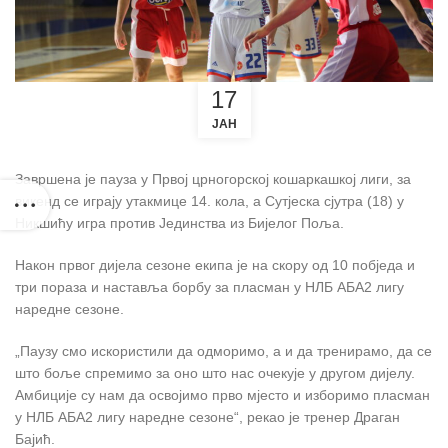
17
ЈАН
Завршена је пауза у Првој црногорској кошаркашкој лиги, за
викенд се играју утакмице 14. кола, а Сутјеска сјутра (18) у
Никшићу игра против Јединства из Бијелог Поља.
Након првог дијела сезоне екипа је на скору од 10 побједа и
три пораза и наставља борбу за пласман у НЛБ АБА2 лигу
наредне сезоне.
„Паузу смо искористили да одморимо, а и да тренирамо, да се
што боље спремимо за оно што нас очекује у другом дијелу.
Амбиције су нам да освојимо прво мјесто и изборимо пласман
у НЛБ АБА2 лигу наредне сезоне“, рекао је тренер Драган
Бајић.