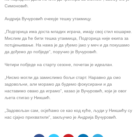
Симоновић.
Андрија Вучуровић очекује тешку утакмицу.
„Подгорица има доста младих играча, имају свој стил кошарке.
Мислим да ће бити тешка утакмица, Подгорица није екипа за
потцјењивање. На нама је да уђемо јако у меч и да покушамо
да дођемо до побједе“, поручио је Вучуровић.
Четири побједе на старту сезоне, почетак је идеалан.
„Нисмо могли да замислимо бољи старт. Наравно да смо
задовољни, али морамо да будемо фокусирани и да
наставимо овако да играмо“, казао је Вучуровић, који је овог
љета стигао у Никшић.
„Задовољан сам, осјећамо се као код куће, људи у Никшићу су
нас сјајно прихватили“, закључио је Андрија Вучуровић.