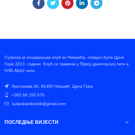
Сутјеска је кошаркашки клуб из Никшића, освајач Купа Црне
Горе 2013. године. Клуб се такмичи у Првој црногорској лиги и
НЛБ АБА2 лиги.
Његошева бб, 81400 Никшић, Црна Гора
+382 68 155 570
sutjeskaniksickk@gmail.com
ПОСЛЕДЊЕ ВИЈЕСТИ