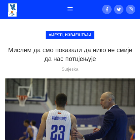
,
VIJESTI
ИЗВЈЕШТАЈИ
Мислим да смо показали да нико не смије
да нас потцјењује
Sutjeska