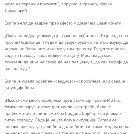
ћемо на терену и показати“, поручио је тренер, Марко
Симоновић.
Екипа жели да задржи прво мјесто у домаћем шампионату.
„Свака наредна утакмица је за мене најбитнија. То је сада ова
против Подгорице. Гледам да увијек будемо на максимуму, да
играмо најбоље што можемо у том тренутку. Резултате ћемо
видјети на крају, када подвучемо црту. Мислим да смо
показали да нико не смије да нас потцјењује, да сви морају да
нас поштују.“
Екипа је имала одређених кадровских проблема, али сада је
ситуација боља.
„Имали смо много проблема пред утакмицу против МЗТ-а.
Увукао се вирус, нисмо тренирали како треба, било је
проблематично. Били смо без Богдана Бојића, који је имао
ситну повреду. Сада је нешто боља ситуација, Богдан се
полако прикључује, али ће и даље бити ван тима. Надам се да
ће наредних дана почети да тренира са екипом“, закључио је