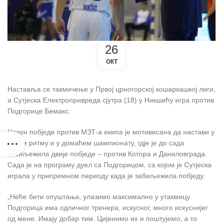
26
ОКТ
Наставља се такмичење у Првој црногорској кошаркашкој лиги,
а Сутјеска Електропривреда сјутра (18) у Никшићу игра против
Подгорице Бемакс.
Након побједе против МЗТ-а екипа је мотивисана да настави у
истом ритму и у домаћем шампионату, гдје је до сада
забиљежила двије побједе – против Котора и Даниловграда.
Сада је на програму дуел са Подгорицом, са којом је Сутјеска
играла у припремном периоду када је забиљежила побједу.
„Неће бити опуштања, улазимо максимално у утакмицу.
Подгорица има одличног тренера, искусног, много искуснијег
од мене. Имају добар тим. Цијенимо их и поштујемо, а то