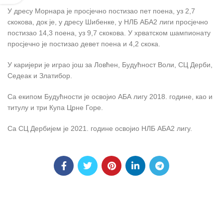
У дресу Морнара је просјечно постизао пет поена, уз 2,7
скокова, док је, у дресу Шибенке, у НЛБ АБА2 лиги просјечно
постизао 14,3 поена, уз 9,7 скокова. У хрватском шампионату
просјечно је постизао девет поена и 4,2 скока.
У каријери је играо још за Ловћен, Будућност Воли, СЦ Дерби,
Седеак и Златибор.
Са екипом Будућности је освојио АБА лигу 2018. године, као и
титулу и три Купа Црне Горе.
Са СЦ Дербијем је 2021. године освојио НЛБ АБА2 лигу.