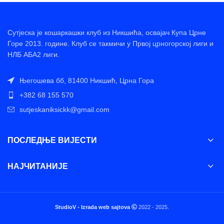
Сутјеска је кошаркашки клуб из Никшића, освајач Купа Црне
Горе 2013. године. Клуб се такмичи у Првој црногорској лиги и
НЛБ АБА2 лиги.
Његошева бб, 81400 Никшић, Црна Гора
+382 68 155 570
sutjeskaniksickk@gmail.com
ПОСЛЕДЊЕ ВИЈЕСТИ
НАЈЧИТАНИЈЕ
StudioV - Izrada web sajtova
2022 - 2025.