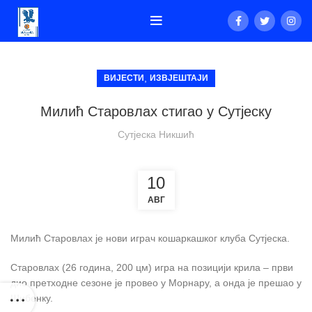
,
ВИЈЕСТИ
ИЗВЈЕШТАЈИ
Милић Старовлах стигао у Сутјеску
Сутјеска Никшић
10
АВГ
Милић Старовлах је нови играч кошаркашког клуба Сутјеска.
Старовлах (26 година, 200 цм) игра на позицији крила – први
дио претходне сезоне је провео у Морнару, а онда је прешао у
Шибенку.