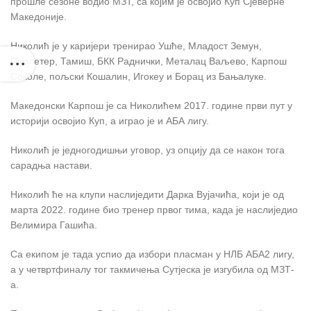
прошле сезоне водио МЗТ, са којим је освојио Куп Сјеверне
Македоније.
Николић је у каријери тренирао Ушће, Младост Земун,
Пролетер, Тамиш, БКК Раднички, Металац Ваљево, Карпош
Соколе, пољски Кошалин, Игокеу и Борац из Бањалуке.
Македонски Карпош је са Николићем 2017. године први пут у
историји освојио Куп, а играо је и АБА лигу.
Николић је једногодишњи уговор, уз опцију да се након тога
сарадња настави.
Николић ће на клупи наслиједити Дарка Вујачића, који је од
марта 2022. године био тренер првог тима, када је наслиједио
Велимира Гашића.
Са екипом је тада успио да избори пласман у НЛБ АБА2 лигу,
а у четвртфиналу тог такмичења Сутјеска је изгубила од МЗТ-
а.