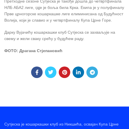
Претходне сезоне Сутјеска је такође дошла до четвртфинала
НЛБ АБА2 лиге, гдје је боља била Крка. Екипа је у полуфиналу
Прве црногорске кошаркашке лиге елиминисана од Будућност
Волија, који је славио и у четвртфиналу Купа Црне Горе.
Дарку Вујачићу кошаркашки клуб Сутјеска се захваљује на
свему и жели сваку срећу у будућем раду.
ФОТО: Драгана Стјепановић
Сутјеска је кошаркашки клуб из Никшића, освајач Купа Црне