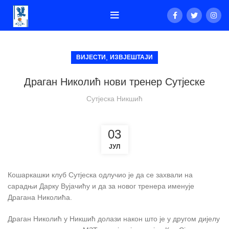
,
ВИЈЕСТИ
ИЗВЈЕШТАЈИ
Драган Николић нови тренер Сутјеске
Сутјеска Никшић
03
ЈУЛ
Кошаркашки клуб Сутјеска одлучио је да се захвали на
сарадњи Дарку Вујачићу и да за новог тренера именује
Драгана Николића.
Драган Николић у Никшић долази након што је у другом дијелу