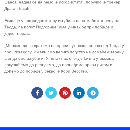
шанса, надам се да ћемо је искористити“, поручио је тренер
Драган Бајић.
Екипа је у претходном колу изгубила на домаћем терену од
Теода, па попут Подгорице има учинак од три побједе и
једног пораза.
„Морамо да се вратимо на прави пут након пораза од Теода у
прошлом колу. Имали смо велико вођство на домаћем терену,
а онда смо изгубили. У петак нас очекује битна утакмица –
покушаћемо да реагујемо, да пронађемо прави ритам и
дођемо до побједе“, рекао је Коби Вебстер.