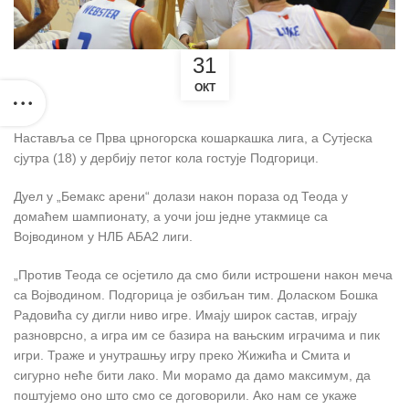
31
ОКТ
Наставља се Прва црногорска кошаркашка лига, а Сутјеска
сјутра (18) у дербију петог кола гостује Подгорици.
Дуел у „Бемакс арени“ долази након пораза од Теода у
домаћем шампионату, а уочи још једне утакмице са
Војводином у НЛБ АБА2 лиги.
„Против Теода се осјетило да смо били истрошени након меча
са Војводином. Подгорица је озбиљан тим. Доласком Бошка
Радовића су дигли ниво игре. Имају широк састав, играју
разноврсно, а игра им се базира на вањским играчима и пик
игри. Траже и унутрашњу игру преко Жижића и Смита и
сигурно неће бити лако. Ми морамо да дамо максимум, да
поштујемо оно што смо се договорили. Ако нам се укаже