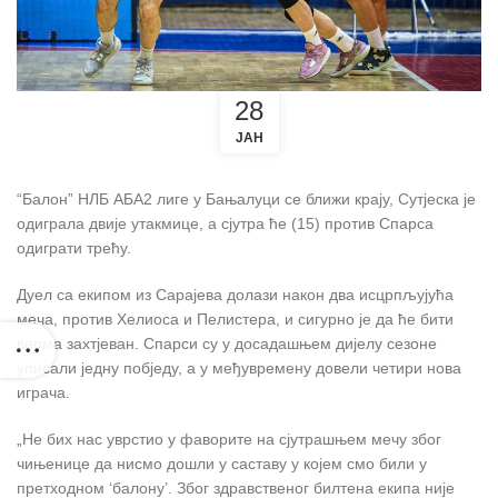
28
ЈАН
“Балон” НЛБ АБА2 лиге у Бањалуци се ближи крају, Сутјеска је
одиграла двије утакмице, а сјутра ће (15) против Спарса
одиграти трећу.
Дуел са екипом из Сарајева долази након два исцрпљујућа
меча, против Хелиоса и Пелистера, и сигурно је да ће бити
веома захтјеван. Спарси су у досадашњем дијелу сезоне
уписали једну побједу, а у међувремену довели четири нова
играча.
„Не бих нас уврстио у фаворите на сјутрашњем мечу због
чињенице да нисмо дошли у саставу у којем смо били у
претходном ‘балону’. Због здравственог билтена екипа није