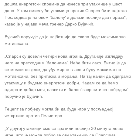
дошла енергетски спремна да изнесе три утакмице у шест
дана. У том смислу ће утакмица против Спарса бити најтежа.
Посљедња је на овом ‘балону’ и долази послије два пораза“,
казао је у најави меча тренер Дарко Вујачић.
Вујачић поручује да је најбитније да екипа буде максимално
мотивисана.
„Спарси су довели четири нова играча. Другачије изгледају
него на претходним ‘балонима’. Неће бити лако. Битно је да
се момци освјеже, да уђу мирне главе и буду максимално
мотивисани, без притиска и морања. На тај начин да одиграмо
утакмицу и будемо енергетски добри. Надам се да ћемо
одиграти добар меч, славити и ‘балон’ завршити са побједом”,
поручио је Вујачић.
Рецепт за побједу могла би да буде игра у посљедњој
четвртини против Пелистера.
„У другој утакмици смо се вратили послије 30 минута лоше
игре, што је можда добро за ову утакмицу са Спарсима.