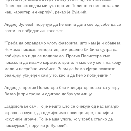
Посљедњих седам минута против Пелистера смо показали
наш карактер и енергију“, рекао је Вујачић.
Андреј Вулевић поручује да ће екипа дати све од себе да се
врати на побједнички колосјек.
“Треба да оправдамо улогу фаворита, што нам је и обавеза.
Немамо никакав императив, али реално би било сјутра да
побиједимо и да се подигнемо. Против Пелистера смо
показали да имамо карактер, вратили смо се у меч, на крају
мало и несрећно изгубили. Знам да ћемо сјутра показати
реакцију, убијеђен сам у то, као и да ћемо побиједити.“
Андреј је против Пелистера био иницијатор повратка у игру.
Везао је три тројке и одиграо добру утакмицу.
„Задовољан сам. То је нешто што се очекује од нас млађих
играча са клупе, да одмијенимо носиоце игре, старије и
искусније играче. То је наша улога, коју треба стално да
показујемо“, поручио је Вулевић.