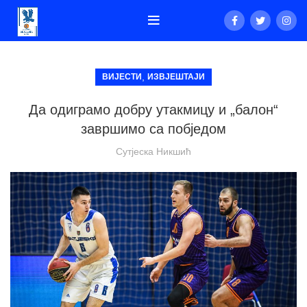
,
ВИЈЕСТИ
ИЗВЈЕШТАЈИ
Да одиграмо добру утакмицу и „балон“
завршимо са побједом
Сутјеска Никшић