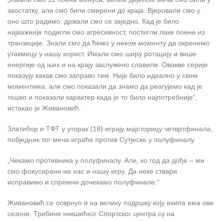
заостатку, али смо били смирени до краја. Вјеровали смо у
оно што радимо, држали смо се заједно. Кад је било
најважније подигли смо агресивност, постигли лаке поене из
транзиције. Знали смо да ћемо у неком моменту да окренемо
утакмицу у нашу корист. Имали смо ширу ротацију и више
енергије од њих и на крају заслужено славили. Овакве серије
показују какав смо заправо тим. Није било идеално у свим
моментима, али смо показали да знамо да реагујемо кад је
тешко и показали карактер када је то било најпотребније“,
истакао је Живановић.
Златибор и ТФТ у уторак (18) играју мајсторицу четвртфинала,
побједник тог меча играће против Сутјеске у полуфиналу.
„Чекамо противника у полуфиналу. Али, ко год да дође – ми
смо фокусирани на нас и нашу игру. Да неке ствари
исправимо и спремни дочекамо полуфинале.“
Живановић се осврнуо и на велику подршку коју екипа има ове
сезоне. Трибине никшићког Спортског центра су на