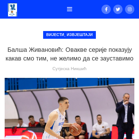
,
ВИЈЕСТИ
ИЗВЈЕШТАЈИ
Балша Живановић: Овакве серије показују
какав смо тим, не желимо да се зауставимо
Сутјеска Никшић