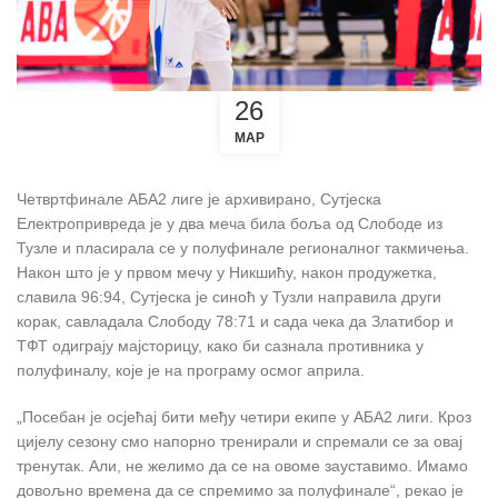
26
МАР
Четвртфинале АБА2 лиге је архивирано, Сутјеска
Електропривреда је у два меча била боља од Слободе из
Тузле и пласирала се у полуфинале регионалног такмичења.
Након што је у првом мечу у Никшићу, након продужетка,
славила 96:94, Сутјеска је синоћ у Тузли направила други
корак, савладала Слободу 78:71 и сада чека да Златибор и
ТФТ одиграју мајсторицу, како би сазнала противника у
полуфиналу, које је на програму осмог априла.
„Посебан је осјећај бити међу четири екипе у АБА2 лиги. Кроз
цијелу сезону смо напорно тренирали и спремали се за овај
тренутак. Али, не желимо да се на овоме зауставимо. Имамо
довољно времена да се спремимо за полуфинале“, рекао је