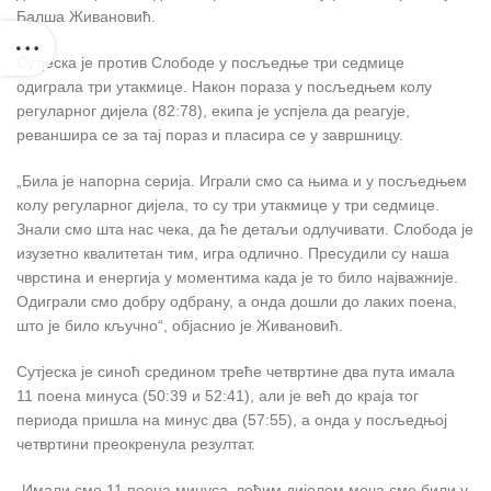
Балша Живановић.
Сутјеска је против Слободе у посљедње три седмице
одиграла три утакмице. Након пораза у посљедњем колу
регуларног дијела (82:78), екипа је успјела да реагује,
реваншира се за тај пораз и пласира се у завршницу.
„Била је напорна серија. Играли смо са њима и у посљедњем
колу регуларног дијела, то су три утакмице у три седмице.
Знали смо шта нас чека, да ће детаљи одлучивати. Слобода је
изузетно квалитетан тим, игра одлично. Пресудили су наша
чврстина и енергија у моментима када је то било најважније.
Одиграли смо добру одбрану, а онда дошли до лаких поена,
што је било кључно“, објаснио је Живановић.
Сутјеска је синоћ средином треће четвртине два пута имала
11 поена минуса (50:39 и 52:41), али је већ до краја тог
периода пришла на минус два (57:55), а онда у посљедњој
четвртини преокренула резултат.
„Имали смо 11 поена минуса, већим дијелом меча смо били у