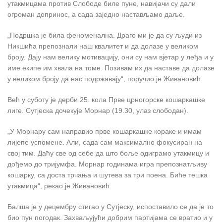
утакмицама против Слободе биле пуне, навијачи су дали
огроман допринос, а сада заједно настављамо даље.
„Подршка је била феноменална. Драго ми је да су људи из
Никшића препознали наш квалитет и да долазе у великом
броју. Дају нам велику мотивацију, они су нам вјетар у леђа и у
име екипе им хвала на томе. Позивам их да наставе да долазе
у великом броју да нас подржавају“, поручио је Живановић.
Већ у суботу је дерби 25. кола Прве црногорске кошаркашке
лиге. Сутјеска дочекује Морнар (19.30, улаз слободан).
„У Морнару сам направио прве кошаркашке кораке и имам
лијепе успомене. Али, сада сам максимално фокусиран на
свој тим. Даћу све од себе да што боље одиграмо утакмицу и
дођемо до тријумфа. Морнар годинама игра препознатљиву
кошарку, са доста трчања и шутева за три поена. Биће тешка
утакмица“, рекао је Живановић.
Балша је у децембру стигао у Сутјеску, испоставило се да је то
био пун погодак. Захваљујући добрим партијама се вратио и у