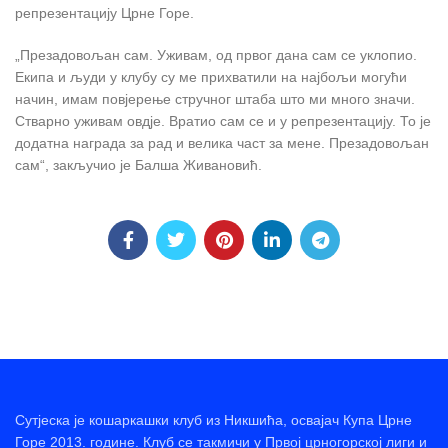
репрезентацију Црне Горе.
„Презадовољан сам. Уживам, од првог дана сам се уклопио.
Екипа и људи у клубу су ме прихватили на најбољи могући
начин, имам повјерење стручног штаба што ми много значи.
Стварно уживам овдје. Вратио сам се и у репрезентацију. То је
додатна награда за рад и велика част за мене. Презадовољан
сам“, закључио је Балша Живановић.
Сутјеска је кошаркашки клуб из Никшића, освајач Купа Црне
Горе 2013. године. Клуб се такмичи у Првој црногорској лиги и