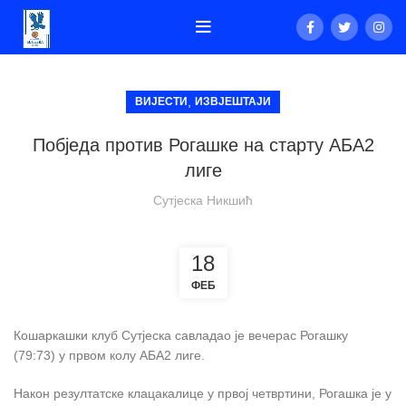
,
ВИЈЕСТИ
ИЗВЈЕШТАЈИ
Побједа против Рогашке на старту АБА2
лиге
Сутјеска Никшић
18
ФЕБ
Кошаркашки клуб Сутјеска савладао је вечерас Рогашку
(79:73) у првом колу АБА2 лиге.
Након резултатске клацакалице у првој четвртини, Рогашка је у