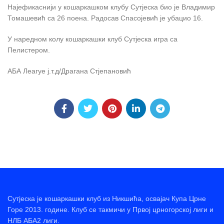
Најефикаснији у кошаркашком клубу Сутјеска био је Владимир
Томашевић са 26 поена. Радосав Спасојевић је убацио 16.
У наредном колу кошаркашки клуб Сутјеска игра са
Пелистером.
АБА Леагуе ј.т.д/Драгана Стјепановић
Сутјеска је кошаркашки клуб из Никшића, освајач Купа Црне
Горе 2013. године. Клуб се такмичи у Првој црногорској лиги и
НЛБ АБА2 лиги.