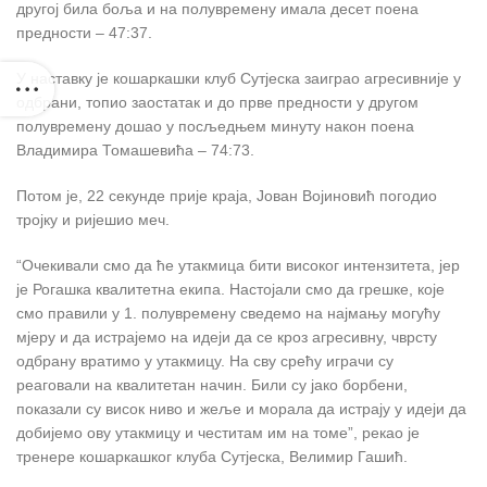
другој била боља и на полувремену имала десет поена
предности – 47:37.
У наставку је кошаркашки клуб Сутјеска заиграо агресивније у
одбрани, топио заостатак и до прве предности у другом
полувремену дошао у посљедњем минуту након поена
Владимира Томашевића – 74:73.
Потом је, 22 секунде прије краја, Јован Војиновић погодио
тројку и ријешио меч.
“Очекивали смо да ће утакмица бити високог интензитета, јер
је Рогашка квалитетна екипа. Настојали смо да грешке, које
смо правили у 1. полувремену сведемо на најмању могућу
мјеру и да истрајемо на идеји да се кроз агресивну, чврсту
одбрану вратимо у утакмицу. На сву срећу играчи су
реаговали на квалитетан начин. Били су јако борбени,
показали су висок ниво и жеље и морала да истрају у идеји да
добијемо ову утакмицу и честитам им на томе”, рекао је
тренере кошаркашког клуба Сутјеска, Велимир Гашић.