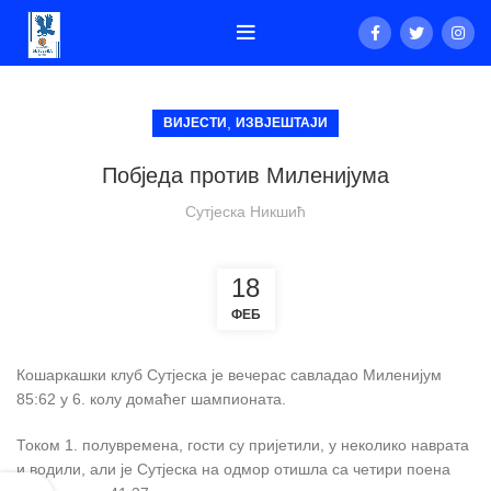
,
ВИЈЕСТИ
ИЗВЈЕШТАЈИ
Побједа против Миленијума
Сутјеска Никшић
18
ФЕБ
Кошаркашки клуб Сутјеска је вечерас савладао Миленијум
85:62 у 6. колу домаћег шампионата.
Током 1. полувремена, гости су пријетили, у неколико наврата
и водили, али је Сутјеска на одмор отишла са четири поена