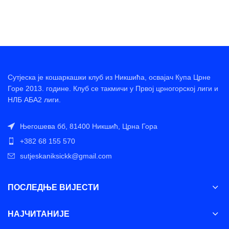
Сутјеска је кошаркашки клуб из Никшића, освајач Купа Црне
Горе 2013. године. Клуб се такмичи у Првој црногорској лиги и
НЛБ АБА2 лиги.
Његошева бб, 81400 Никшић, Црна Гора
+382 68 155 570
sutjeskaniksickk@gmail.com
ПОСЛЕДЊЕ ВИЈЕСТИ
НАЈЧИТАНИЈЕ