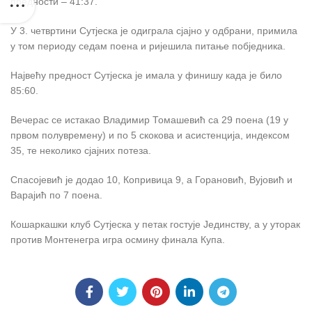
предности – 41:37.
У 3. четвртини Сутјеска је одиграла сјајно у одбрани, примила
у том периоду седам поена и ријешила питање побједника.
Највећу предност Сутјеска је имала у финишу када је било
85:60.
Вечерас се истакао Владимир Томашевић са 29 поена (19 у
првом полувремену) и по 5 скокова и асистенција, индексом
35, те неколико сјајних потеза.
Спасојевић је додао 10, Копривица 9, а Горановић, Вујовић и
Варајић по 7 поена.
Кошаркашки клуб Сутјеска у петак гостује Јединству, а у уторак
против Монтенегра игра осмину финала Купа.