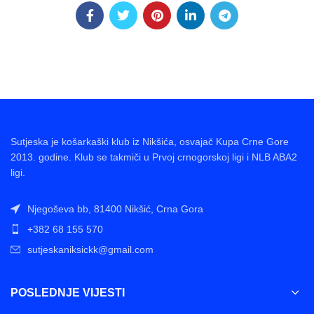
Sutjeska je košarkaški klub iz Nikšića, osvajač Kupa Crne Gore
2013. godine. Klub se takmiči u Prvoj crnogorskoj ligi i NLB ABA2
ligi.
Njegoševa bb, 81400 Nikšić, Crna Gora
+382 68 155 570
sutjeskaniksickk@gmail.com
POSLEDNJE VIJESTI